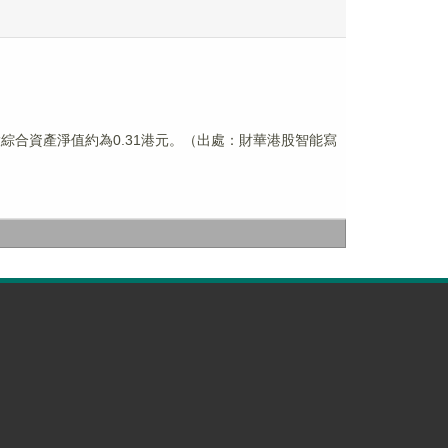
每股綜合資產淨值約為0.31港元。（出處：財華港股智能寫