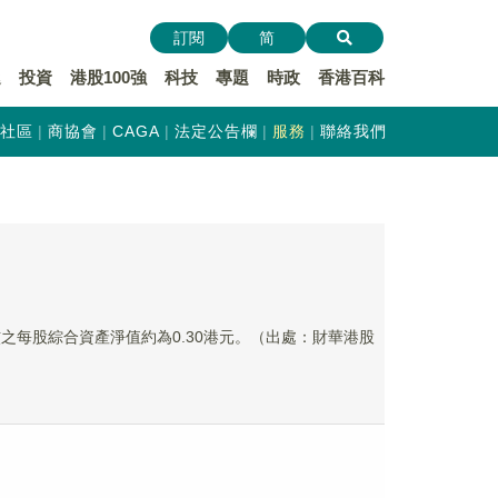
訂閱
简
遞
投資
港股100強
科技
專題
時政
香港百科
社區
商協會
CAGA
法定公告欄
服務
聯絡我們
審核之每股綜合資產淨值約為0.30港元。（出處：財華港股