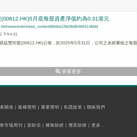
00612.HK)5月底每股資產淨值約為0.31港元
net.hk/newscenter/news_content/684be23fa5fb86466414fddd
日 下午4:31
益豐控股(00612.HK)公佈，於2025年5月31日，公司之未經審核之
查看更多
者關係
|
版權聲明
|
重要聲明
|
私隱政策
|
聯絡我們
券市場周刊
|
壹財信
|
權衡財經
|
攬富財經
|
更多...