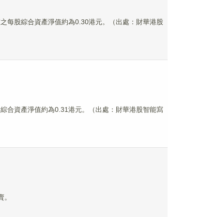
審核之每股綜合資產淨值約為0.30港元。（出處：財華港股
每股綜合資產淨值約為0.31港元。（出處：財華港股智能寫
買賣。