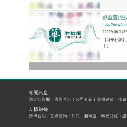
鼎益豐控股(
https://www.fi
2025年06月13
【財華社訊】鼎
手）
相關訊息
法定公告欄
|
廣告查詢
|
公司介紹
|
專欄邀稿
|
投資
友情鏈接
清博智能
|
艾媒諮詢
|
和訊
|
新時空
|
時代財經
|
證