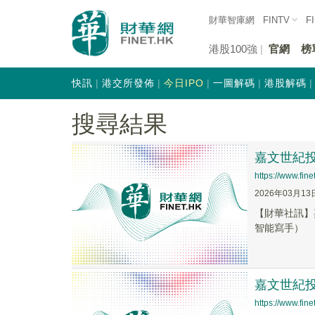
財華智庫網
FINTV
F
港股100強
官網
榜
快訊
港交所發佈
今日IPO
一圖解碼
港股解碼
搜尋結果
嘉文世紀投資
https://www.fi
2026年03月13
【財華社訊】嘉
智能寫手）
嘉文世紀投資
https://www.fi