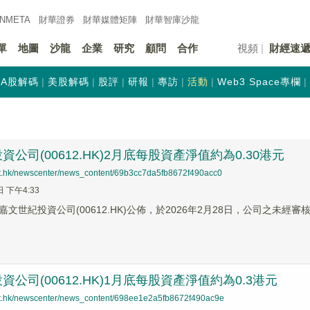
INMETA
財華證券
財華
媒體矩陣
財華
智庫沙龍
單
地圖
沙龍
企業
研究
顧問
合作
視頻
財經速
A股解碼
美股解碼
股評
研報
專訪
活動
Web3 Space專欄
公司(00612.HK)2月底每股資產淨值約為0.30港元
net.hk/newscenter/news_content/69b3cc7da5fb8672f490acc0
日 下午4:33
文世紀投資公司(00612.HK)公佈，於2026年2月28日，公司之未經
公司(00612.HK)1月底每股資產淨值約為0.3港元
net.hk/newscenter/news_content/698ee1e2a5fb8672f490ac9e