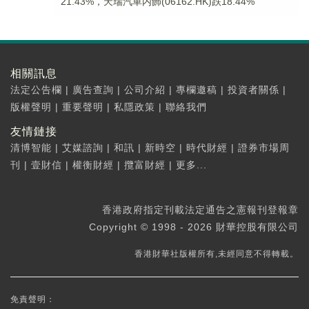
21.43%，天瑞汽車内飾(06162.HK)跌18.44%
相關訊息
法定公告欄
|
廣告查詢
|
公司介紹
|
專欄邀稿
|
投資者關係
|
版權聲明
|
重要聲明
|
私隱政策
|
聯絡我們
友情鏈接
清博智能
|
艾媒諮詢
|
和訊
|
新時空
|
時代財經
|
證券市場周
刊
|
壹財信
|
權衡財經
|
攬富財經
|
更多...
香港政府指定刊載法定通告之憲報刊登報章
Copyright © 1998 - 2026 財華控股有限公司
香港財華社版權所有,未經同意不得轉載。
免責聲明：