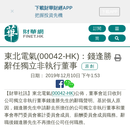
財華智庫網
FINTV
FINMETA
財華證券
媒體矩陣
下載財華財經APP
×
下載APP
智庫沙龍
聯絡我們
把握投資先機
訂閱
简
東北電氣(00042-HK)：錢逢勝
辭任獨立非執行董事
原創
日期：
2019年12月10日 下午1:53
【財華社訊】東北電氣(
00042-HK
)公佈，董事會近日收到
公司獨立非執行董事錢逢勝先生的辭職聲明。基於個人原
因，錢逢勝先生申請辭去所擔任的公司獨立非執行董事和董
事會專門委員會審計委員會成員、薪酬委員會成員職務。辭
職後錢逢勝先生不再擔任公司任何職務。