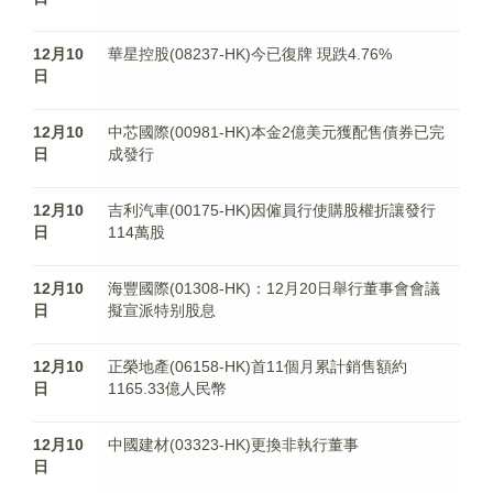
12月10
華星控股(08237-HK)今已復牌 現跌4.76%
日
12月10
中芯國際(00981-HK)本金2億美元獲配售債券已完
日
成發行
12月10
吉利汽車(00175-HK)因僱員行使購股權折讓發行
日
114萬股
12月10
海豐國際(01308-HK)：12月20日舉行董事會會議
日
擬宣派特别股息
12月10
正榮地產(06158-HK)首11個月累計銷售額約
日
1165.33億人民幣
12月10
中國建材(03323-HK)更換非執行董事
日