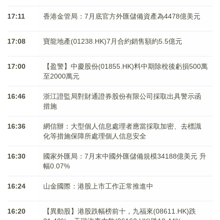
17:11
香港金管局：7月底官方外匯儲備資產為4478億美元
17:08
寶龍地產(01238.HK)7月合約銷售額約5.5億元
17:00
【盈警】中慶股份(01855.HK)料中期除稅後虧損500萬
至2000萬元
16:46
浙江證監局對財通證券股份有限公司採取出具警示函
措施
16:36
網信辦：大型個人信息處理者應當採取加密、去標識
化等措施保障所處理個人信息安全
16:30
國家外匯局：7月末中國外匯儲備規模34188億美元 升
幅0.07%
16:24
山金國際：港股上市工作正常推進中
16:20
【異動股】港股跌幅榜前十，九福來(08611.HK)跌