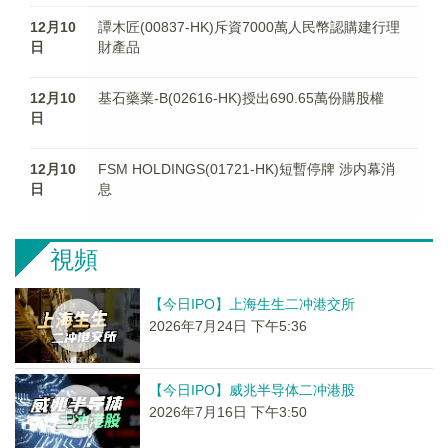
12月10
譚木匠(00837-HK)斥資7000萬人民幣認購建行理
日
財產品
12月10
基石藥業-B(02616-HK)授出690.65萬份購股權
日
12月10
FSM HOLDINGS(01721-HK)短暫停牌 涉内幕消
日
息
視頻
【今日IPO】上海生生二冲港交所
2026年7月24日 下午5:36
【今日IPO】威兆半导体二冲港股
2026年7月16日 下午3:50