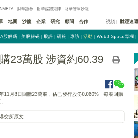
INMETA
財華證券
財華
媒體矩陣
財華
智庫沙龍
單
地圖
沙龍
企業
研究
顧問
合作
視頻
財經速
A股解碼
美股解碼
股評
研報
專訪
活動
Web3 Space專欄
回購23萬股 涉資約60.39
9年11月8日回購23萬股，佔已發行股份0.060%，每股回購
元。
港交所原文