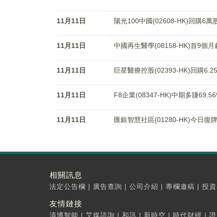
11月11日
陽光100中國(02608-HK)回購6萬
11月11日
中國再生醫學(08158-HK)首9個月
11月11日
巨星醫療控股(02393-HK)回購6.
11月11日
F8企業(08347-HK)中期多賺69.5
11月11日
匯銀智慧社區(01280-HK)今日復
相關訊息
法定公告欄
|
廣告查詢
|
公司介紹
|
專欄邀稿
|
投資
友情鏈接
清博智能
|
艾媒諮詢
|
和訊
|
新時空
|
時代財經
|
證