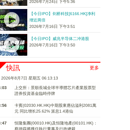
2026年7月24日 下午5:36
【今日IPO】剑桥科技[6166.HK]净利
增近两倍
2026年7月16日 下午3:51
【今日IPO】威兆半导体二冲港股
2026年7月16日 下午3:50
快訊
更多
2026年8月7日 星期五 06:13:14
4:03
上交所：景順長城全球半導體芯片產業股票型
證券投資基金臨時停牌
3:56
卡賓(02030.HK.HK)中期股東應佔溢利2081萬
元 同比增长25.62% 派息1.4港仙
3:47
恒隆集團(00010.HK)及恒隆地產(00101.HK)：
蔡德粦將獲任執行董事及行政總裁