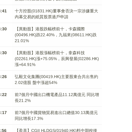
3:41
十方控股(01831.HK)董事會否決一宗涉嫌重大
內幕交易的紙質股票過戶申請
3:30
【異動股】港股跌幅榜前十，卡森國際
(00496.HK)跌22.40%，九福來(08611.HK)跌
21.01%
3:30
【異動股】港股漲幅榜前十，拿森科技
(02261.HK)漲+75.05%，辰興發展(02286.HK)
漲+64.91%
3:26
弘毅文化集團(00419.HK)主要股東合共出售約
2.02億股 盤中漲超54%
3:22
前7個月中國出口機電產品11.12萬億元 同比增
長21.2%
3:17
前7個月中國貨物貿易進出口總值30.13萬億元
同比增長17.3%
1:56
【盈喜】CGII HLDGS(01940.HK)料中期稅後