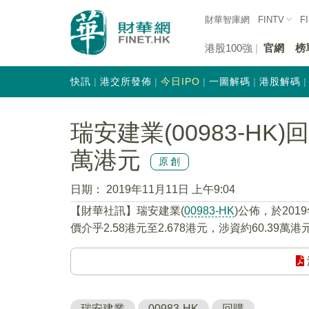
財華智庫網
FINTV
F
港股100強
官網
榜
快訊
港交所發佈
今日IPO
一圖解碼
港股解碼
瑞安建業(00983-HK)
萬港元
原創
日期：
2019年11月11日 上午9:04
【財華社訊】瑞安建業(
00983-HK
)公佈，於201
價介乎2.58港元至2.678港元，涉資約60.39萬港
瑞安建業
00983-HK
回購