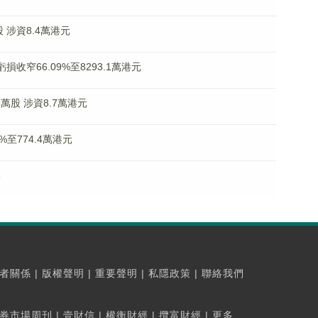
股 涉資8.4萬港元
虧損收窄66.09%至8293.1萬港元
25萬股 涉資8.7萬港元
6%至774.4萬港元
牌
者關係
|
版權聲明
|
重要聲明
|
私隱政策
|
聯絡我們
券市場周刊
|
壹財信
|
權衡財經
|
攬富財經
|
更多...