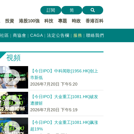
訂閱
简
遞
投資
港股100強
科技
專題
時政
香港百科
社區
商協會
CAGA
法定公告欄
服務
聯絡我們
視頻
【今日IPO】中科闻歌[1956.HK]创上
市新低
2026年7月20日 下午5:20
【今日IPO】大金重工[1081.HK]破发
遭腰斩
2026年7月20日 下午5:19
【今日IPO】大金重工[1081.HK]飙涨
超19%