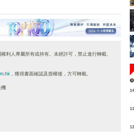
關權利人專屬所有或持有。未經許可，禁止進行轉載、
om.hk
，獲得書面確認及授權後，方可轉載。
先機
1
1
1