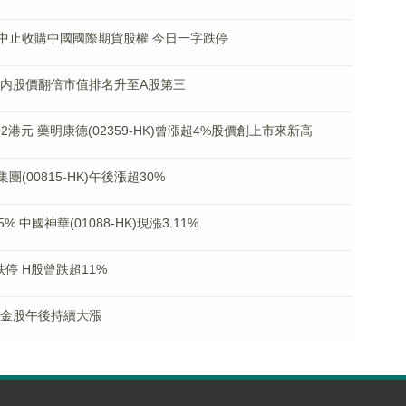
CN)中止收購中國國際期貨股權 今日一字跌停
高 年内股價翻倍市值排名升至A股第三
港元 藥明康德(02359-HK)曾漲超4%股價創上市來新高
(00815-HK)午後漲超30%
國神華(01088-HK)現漲3.11%
停 H股曾跌超11%
黃金股午後持續大漲