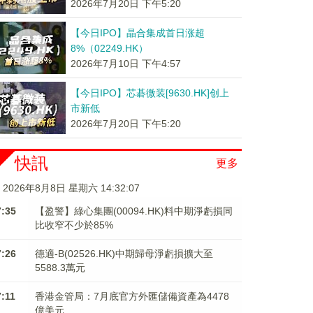
2026年7月20日 下午5:20
【今日IPO】晶合集成首日涨超
8%（02249.HK）
2026年7月10日 下午4:57
【今日IPO】芯碁微装[9630.HK]创上
市新低
2026年7月20日 下午5:20
快訊
更多
2026年8月8日 星期六 14:32:07
7:35
【盈警】綠心集團(00094.HK)料中期淨虧損同
比收窄不少於85%
7:26
德適-B(02526.HK)中期歸母淨虧損擴大至
5588.3萬元
7:11
香港金管局：7月底官方外匯儲備資產為4478
億美元