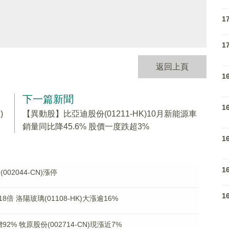
1
1
返回上頁
1
下一篇新聞
1
)
【異動股】比亞迪股份(01211-HK)10月新能源車
銷量同比降45.6% 股價一度跌超3%
1
1
2044-CN)漲停
1
 洛陽玻璃(01108-HK)大漲逾16%
% 牧原股份(002714-CN)現漲近7%