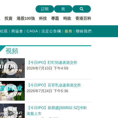
訂閱
简
遞
投資
港股100強
科技
專題
時政
香港百科
社區
商協會
CAGA
法定公告欄
服務
聯絡我們
視頻
【今日IPO】盯盯拍递表港交所
2026年7月10日 下午4:59
【今日IPO】百菲乳业递表港交所
2026年7月24日 下午5:36
【今日IPO】新易盛[300502.SZ]冲刺
港股上市