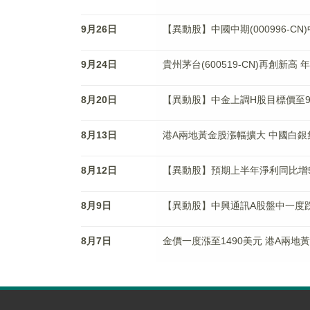
9月26日
【異動股】中國中期(000996-
9月24日
貴州茅台(600519-CN)再創新
8月20日
【異動股】中金上調H股目標價至92
8月13日
港A兩地黃金股漲幅擴大 中國白銀集團
8月12日
【異動股】預期上半年淨利同比增5% 中
8月9日
【異動股】中興通訊A股盤中一度跌
8月7日
金價一度漲至1490美元 港A兩地