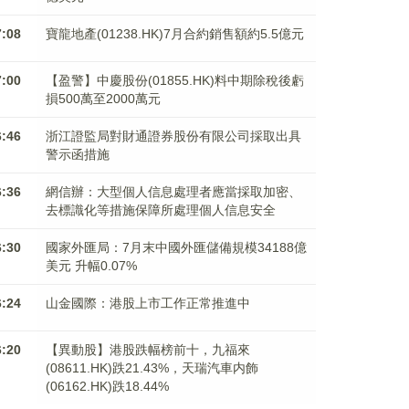
7:08
寶龍地產(01238.HK)7月合約銷售額約5.5億元
7:00
【盈警】中慶股份(01855.HK)料中期除稅後虧
損500萬至2000萬元
6:46
浙江證監局對財通證券股份有限公司採取出具
警示函措施
6:36
網信辦：大型個人信息處理者應當採取加密、
去標識化等措施保障所處理個人信息安全
6:30
國家外匯局：7月末中國外匯儲備規模34188億
美元 升幅0.07%
6:24
山金國際：港股上市工作正常推進中
6:20
【異動股】港股跌幅榜前十，九福來
(08611.HK)跌21.43%，天瑞汽車内飾
(06162.HK)跌18.44%