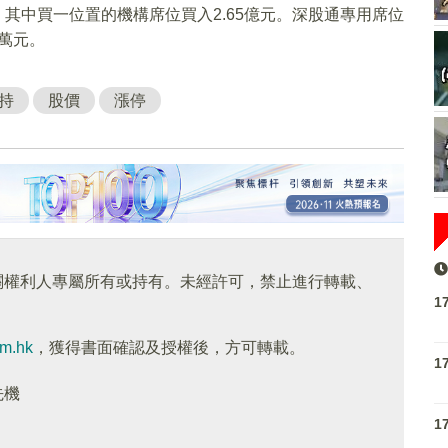
，其中買一位置的機構席位買入2.65億元。深股通專用席位
0萬元。
持
股價
漲停
關權利人專屬所有或持有。未經許可，禁止進行轉載、
1
om.hk
，獲得書面確認及授權後，方可轉載。
1
先機
1