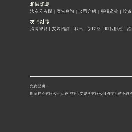
相關訊息
法定公告欄
|
廣告查詢
|
公司介紹
|
專欄邀稿
|
投資
友情鏈接
清博智能
|
艾媒諮詢
|
和訊
|
新時空
|
時代財經
|
證
免責聲明：
財華控股有限公司及香港聯合交易所有限公司將盡力確保彼等