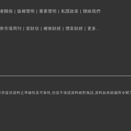
者關係
|
版權聲明
|
重要聲明
|
私隱政策
|
聯絡我們
券市場周刊
|
壹財信
|
權衡財經
|
攬富財經
|
更多...
所提供資料之準確性及可靠性,但並不保證資料絕對無誤,資料如有錯漏而令閣