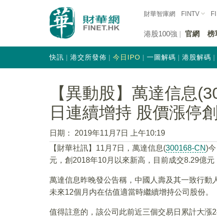
財華智庫網
FINTV
F
港股100強
官網
榜
快訊
港交所發佈
今日IPO
一圖解碼
港股解碼
【異動股】萬達信息(30
日連續增持 股價漲停
日期：
2019年11月7日 上午10:19
【財華社訊】11月7日，萬達信息(
300168-CN
)
元，創2018年10月以來新高，目前成交8.29
萬達信息昨晚發公告稱，中國人壽及其一致行動人近日
未來12個月内在估值適當時繼續增持公司股份。
值得註意的，該公司此前近三個交易日累計大漲24