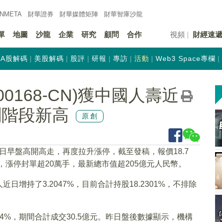
INMETA
財華證券
財華
媒體矩陣
財華
智庫沙龍
單
地圖
沙龍
企業
研究
顧問
合作
視頻
財經速
A股解碼
美股解碼
股評
研報
專訪
活動
Web3 Space專欄
0168-CN)獲中國人壽近
創階段新高
原創
今日早盤高開高走，再度拉升漲停，截至發稿，報價18.7
億元，漲停封單超20萬手，最新總市值超205億元人民幣。
增持了3.2047%，目前合計持股18.2301%，不排除
%，期間合計成交30.5億元。昨日盤後數據顯示，機構