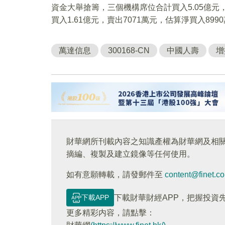
資金大舉搶籌，三個機構席位合計買入5.05億元
買入1.61億元，賣出7071萬元，估算淨買入899
萬達信息
300168-CN
中國人壽
增
財華網所刊載內容之知識產權為財華網及相
摘編、複製及建立鏡像等任何使用。
如有意願轉載，請發郵件至
content@finet.c
下載APP
下載財華財經APP，把握投資
更多精彩内容，請點擊：