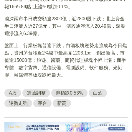
報1665.84點 ;上證50微跌0.1%。
滬深兩市半日成交額逾2800億，近2800股下跌；北上資金
半日淨流入近27億元，其中，滬股通淨流入20.49億，深股
通淨流入6.39億。
盤面上，行業板塊普遍下跌，白酒板塊逆勢走強成為今日焦
點，貴州茅台漲近2%盤中最高見1203.1元，創出新高，市
值逾15000億；旅遊、醫藥、商貿代理板塊小幅上漲；而半
導體、數字貨幣、通信設備、電腦設備、軟件服務、光刻
膠、融媒體等板塊跌幅最大。
A股
震蕩調整
滬指跌0.53%
白酒
逆勢走強
茅台
新高