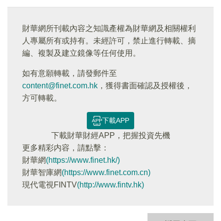
財華網所刊載內容之知識產權為財華網及相關權利
人專屬所有或持有。未經許可，禁止進行轉載、摘
編、複製及建立鏡像等任何使用。
如有意願轉載，請發郵件至
content@finet.com.hk
，獲得書面確認及授權後，
方可轉載。
下載APP
下載財華財經APP，把握投資先機
更多精彩内容，請點擊：
財華網
(https://www.finet.hk/)
財華智庫網
(https://www.finet.com.cn)
現代電視FINTV
(http://www.fintv.hk)