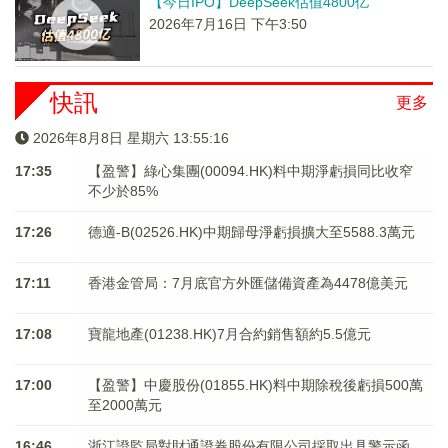
【今日IPO】DeepSeek估值4800亿
2026年7月16日 下午3:50
快訊
更多
2026年8月8日 星期六 13:55:16
17:35
【盈警】綠心集團(00094.HK)料中期淨虧損同比收窄
不少於85%
17:26
德適-B(02526.HK)中期歸母淨虧損擴大至5588.3萬元
17:11
香港金管局：7月底官方外匯儲備資產為4478億美元
17:08
寶龍地產(01238.HK)7月合約銷售額約5.5億元
17:00
【盈警】中慶股份(01855.HK)料中期除稅後虧損500萬
至2000萬元
16:46
浙江證監局對財通證券股份有限公司採取出具警示函