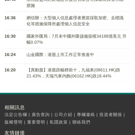
措施
16:36
網信辦：大型個人信息處理者應當採取加密、去標識
化等措施保障所處理個人信息安全
16:30
國家外匯局：7月末中國外匯儲備規模34188億美元 升
幅0.07%
16:24
山金國際：港股上市工作正常推進中
16:20
【異動股】港股跌幅榜前十，九福來(08611.HK)跌
21.43%，天瑞汽車内飾(06162.HK)跌18.44%
相關訊息
法定公告欄
|
廣告查詢
|
公司介紹
|
專欄邀稿
|
投資者關係
|
版權聲明
|
重要聲明
|
私隱政策
|
聯絡我們
友情鏈接