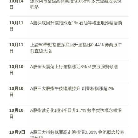
10月14
滬深兩市全線高開滬指漲0.68% 多元金融股表現
日
強勢
10月11
A股探底回升滬指漲近1% 石油等權重股漲幅居前
日
10月11
上證50帶動指數探底回升滬指漲0.44% 券商股午
日
前直線大漲
10月10
A股全天震蕩上行創指漲近3% 科技股強勢領漲
日
10月10
A股三大股指午後繼續拉升 創業板指漲超2%
日
10月10
A股指數分化創指半日升1.7% 數字貨幣概念領漲
日
10月9日
A股三大指數低開高走滬指漲0.39% 物流概念股表