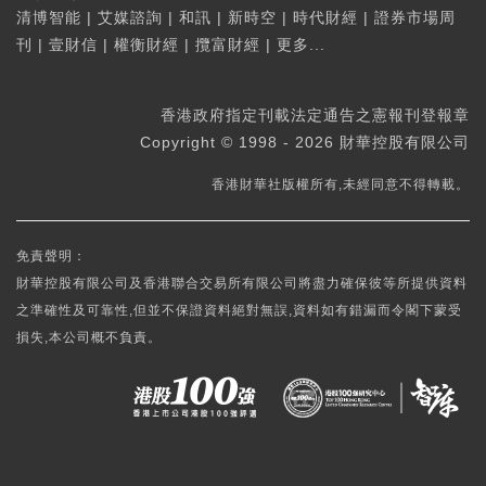
清博智能
|
艾媒諮詢
|
和訊
|
新時空
|
時代財經
|
證券市場周
刊
|
壹財信
|
權衡財經
|
攬富財經
|
更多...
香港政府指定刊載法定通告之憲報刊登報章
Copyright © 1998 - 2026 財華控股有限公司
香港財華社版權所有,未經同意不得轉載。
免責聲明：
財華控股有限公司及香港聯合交易所有限公司將盡力確保彼等所提供資料
之準確性及可靠性,但並不保證資料絕對無誤,資料如有錯漏而令閣下蒙受
損失,本公司概不負責。