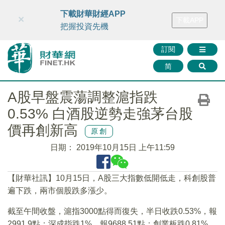
財華智庫網
FINTV
FINMETA
財華證券
媒體矩陣
下載財華財經APP
×
下載APP
智庫沙龍
聯絡我們
把握投資先機
訂閱
简
A股早盤震蕩調整滬指跌
0.53% 白酒股逆勢走強茅台股
價再創新高
原創
日期：
2019年10月15日 上午11:59
【財華社訊】10月15日，A股三大指數低開低走，科創股普
遍下跌，兩市個股跌多漲少。
截至午間收盤，滬指3000點得而復失，半日收跌0.53%，報
2991.9點；深成指跌1%，報9688.51點；創業板跌0.81%，