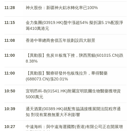
11:28
神火股份：新疆神火鋁水轉化率已100%
11:15
金力集團(03919.HK)盤中漲超54% 擬折讓5.1%配股淨
籌410萬港元
11:08
香港中華總商會倡五年規劃設四大願景
11:00
【異動股】焦炭Ⅲ板塊下挫，陝西黑貓(601015.CN)跌
8.38%
11:00
【異動股】醫療研發外包板塊拉升，畢得醫藥
(688073.CN)漲20.01%
10:50
宜明昂科-B(01541.HK)附屬宜明凱爾生物醫藥獲增資
5000萬元
10:39
通天酒業(00389.HK)就配售協議接獲展開法院程序通
知 對現有業務無重大不利影響
10:27
中遠海科：與中遠海運國際(香港)有限公司正在開展增