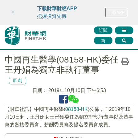
財華智庫網
FINTV
FINMETA
財華證券
媒體矩陣
下載財華財經APP
×
下載APP
智庫沙龍
聯絡我們
把握投資先機
訂閱
简
中國再生醫學(08158-HK)委任
王丹娟為獨立非執行董事
原創
日期：
2019年10月10日 下午6:53
【財華社訊】中國再生醫學(
08158-HK
)公佈，自2019年10
月10日起，王丹娟女士已獲委任為獨立非執行董事以及董事
會的審核委員會、薪酬委員會及提名委員會成員。