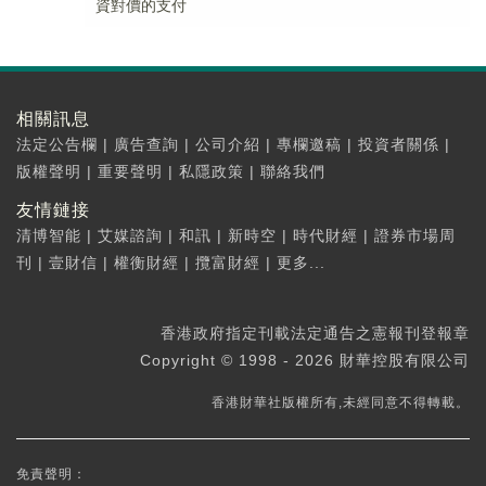
資對價的支付
相關訊息
法定公告欄
|
廣告查詢
|
公司介紹
|
專欄邀稿
|
投資者關係
|
版權聲明
|
重要聲明
|
私隱政策
|
聯絡我們
友情鏈接
清博智能
|
艾媒諮詢
|
和訊
|
新時空
|
時代財經
|
證券市場周
刊
|
壹財信
|
權衡財經
|
攬富財經
|
更多...
香港政府指定刊載法定通告之憲報刊登報章
Copyright © 1998 - 2026 財華控股有限公司
香港財華社版權所有,未經同意不得轉載。
免責聲明：