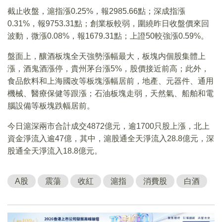
截止收盤，滬指漲0.25%，報2985.66點；深成指漲
0.31%，報9753.31點；創業板較弱，圍繞昨日收盤價來回
波動，微漲0.08%，報1679.31點；上證50較強漲0.59%。
盤面上，釀酒板塊全天強勢漲幅最大，板塊内個股集體上
漲，酒鬼酒漲停，貴州茅台漲5%，股價接近前高；此外，
食品飲料和上海國改等板塊漲幅居前，地產、元器件、通用
機械、醫療保健等跟漲；石油板塊走弱，天然氣、船舶和電
腦設備等板塊跌幅居前。
今日滬深兩市合計成交4872億元，逾1700只股上漲，北上
資金淨流入逾47億，其中，滬股通全天淨流入28.8億元，深
股通全天淨流入18.8億元。
A股
震蕩
收紅
滬指
消費股
白酒