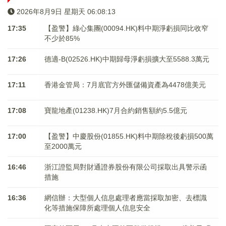
2026年8月9日 星期天 06:08:13
17:35
【盈警】綠心集團(00094.HK)料中期淨虧損同比收窄
不少於85%
17:26
德適-B(02526.HK)中期歸母淨虧損擴大至5588.3萬元
17:11
香港金管局：7月底官方外匯儲備資產為4478億美元
17:08
寶龍地產(01238.HK)7月合約銷售額約5.5億元
17:00
【盈警】中慶股份(01855.HK)料中期除稅後虧損500萬
至2000萬元
16:46
浙江證監局對財通證券股份有限公司採取出具警示函
措施
16:36
網信辦：大型個人信息處理者應當採取加密、去標識
化等措施保障所處理個人信息安全