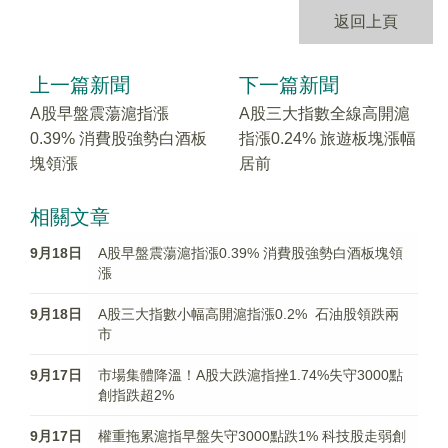
返回上頁
上一篇新聞
下一篇新聞
A股早盤震蕩滬指漲
A股三大指數全線高開滬
0.39% 消費股強勢白酒板
指漲0.24% 旅遊板塊漲幅
塊領漲
居前
相關文章
9月18日
A股早盤震蕩滬指漲0.39% 消費股強勢白酒板塊領
漲
9月18日
A股三大指數小幅高開滬指漲0.2% 石油股領跌兩
市
9月17日
市場集體降溫！A股大跌滬指挫1.74%失守3000點
創指跌超2%
9月17日
權重拖累滬指早盤失守3000點跌1% 科技股走弱創