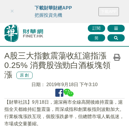
財華智庫網
FINTV
FINMETA
財華證券
媒體矩陣
下載財華財經APP
×
下載APP
智庫沙龍
聯絡我們
把握投資先機
訂閱
简
A股三大指數震蕩收紅滬指漲
0.25% 消費股強勁白酒板塊領
漲
原創
日期：
2019年9月18日 下午3:10
【財華社訊】9月18日，滬深兩市全線高開後維持震蕩，滬
指全天都維持紅盤震蕩，而深成指和創業板指則波動加大。
行業板塊漲跌互現，個股漲跌參半，但總體市場人氣低迷，
市場成交量萎縮。