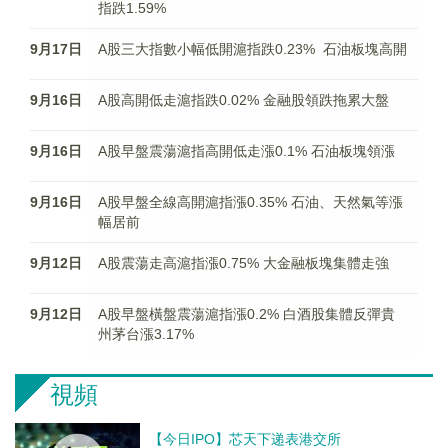
指跌1.59%
9月17日
A股三大指數小幅低開滬指跌0.23% 石油板塊高開
9月16日
A股高開低走滬指跌0.02% 金融股領跌拖累大盤
9月16日
A股早盤震蕩滬指高開低走漲0.1% 石油板塊領漲
9月16日
A股早盤全線高開滬指漲0.35% 石油、天然氣等漲
幅居前
9月12日
A股震蕩走高滬指漲0.75% 大金融板塊集體走強
9月12日
A股早盤橫盤震蕩滬指漲0.2% 白酒股集體反彈貴
州茅台漲3.17%
視頻
【今日IPO】芯天下递表港交所