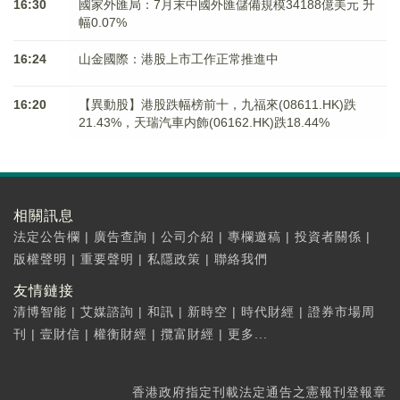
16:30
國家外匯局：7月末中國外匯儲備規模34188億美元 升
幅0.07%
16:24
山金國際：港股上市工作正常推進中
16:20
【異動股】港股跌幅榜前十，九福來(08611.HK)跌
21.43%，天瑞汽車内飾(06162.HK)跌18.44%
相關訊息
法定公告欄
|
廣告查詢
|
公司介紹
|
專欄邀稿
|
投資者關係
|
版權聲明
|
重要聲明
|
私隱政策
|
聯絡我們
友情鏈接
清博智能
|
艾媒諮詢
|
和訊
|
新時空
|
時代財經
|
證券市場周
刊
|
壹財信
|
權衡財經
|
攬富財經
|
更多...
香港政府指定刊載法定通告之憲報刊登報章