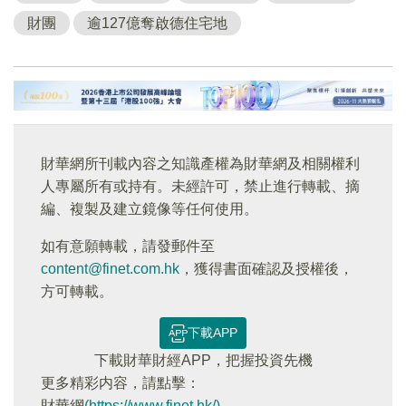
財團
逾127億奪啟德住宅地
財華網所刊載內容之知識產權為財華網及相關權利
人專屬所有或持有。未經許可，禁止進行轉載、摘
編、複製及建立鏡像等任何使用。
如有意願轉載，請發郵件至
content@finet.com.hk
，獲得書面確認及授權後，
方可轉載。
下載APP
下載財華財經APP，把握投資先機
更多精彩内容，請點擊：
財華網
(https://www.finet.hk/)