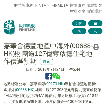
財華智庫網
FINTV
FINMETA
財華證券
媒體矩陣
智庫沙龍
聯絡我們
訂閱
简
嘉華會德豐地產中海外(00688-
HK)財團逾127億奪啟德住宅地
作價遜預期
原創
日期：
2019年7月24日 下午5:44
地政總署公布，嘉華國際(
00173-HK
)夥拍會德豐地產和中
國海外(
00688-HK
)財團，以127.398億元奪得九龍東啟德第
4A區1號住宅地(下稱4A1地皮)，每方呎樓面地價約11842
元，接近市場預期下限。地皮估值介乎130至161億元。