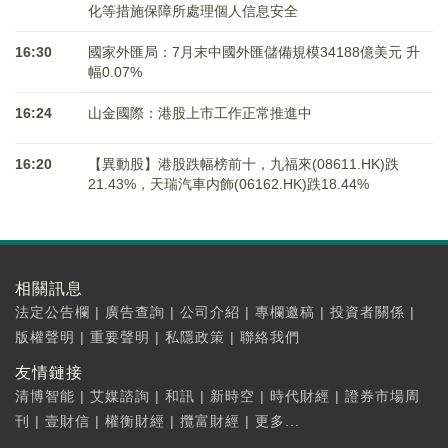
化等措施保障所處理個人信息安全
16:30
國家外匯局：7月末中國外匯儲備規模34188億美元 升
幅0.07%
16:24
山金國際：港股上市工作正常推進中
16:20
【異動股】港股跌幅榜前十，九福來(08611.HK)跌
21.43%，天瑞汽車内飾(06162.HK)跌18.44%
相關訊息
法定公告欄
|
廣告查詢
|
公司介紹
|
專欄邀稿
|
投資者關係
|
版權聲明
|
重要聲明
|
私隱政策
|
聯絡我們
友情鏈接
清博智能
|
艾媒諮詢
|
和訊
|
新時空
|
時代財經
|
證券市場周
刊
|
壹財信
|
權衡財經
|
攬富財經
|
更多...