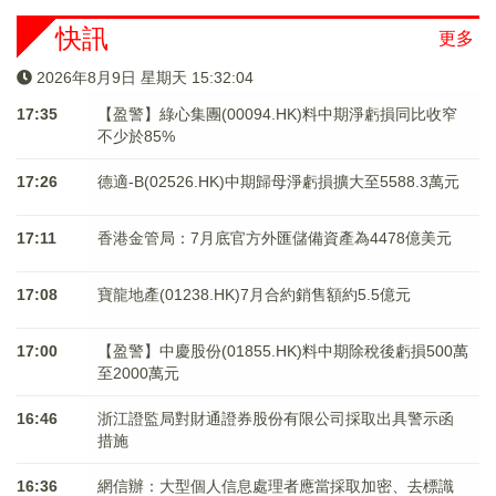
快訊
更多
2026年8月9日 星期天 15:32:04
17:35
【盈警】綠心集團(00094.HK)料中期淨虧損同比收窄
不少於85%
17:26
德適-B(02526.HK)中期歸母淨虧損擴大至5588.3萬元
17:11
香港金管局：7月底官方外匯儲備資產為4478億美元
17:08
寶龍地產(01238.HK)7月合約銷售額約5.5億元
17:00
【盈警】中慶股份(01855.HK)料中期除稅後虧損500萬
至2000萬元
16:46
浙江證監局對財通證券股份有限公司採取出具警示函
措施
16:36
網信辦：大型個人信息處理者應當採取加密、去標識