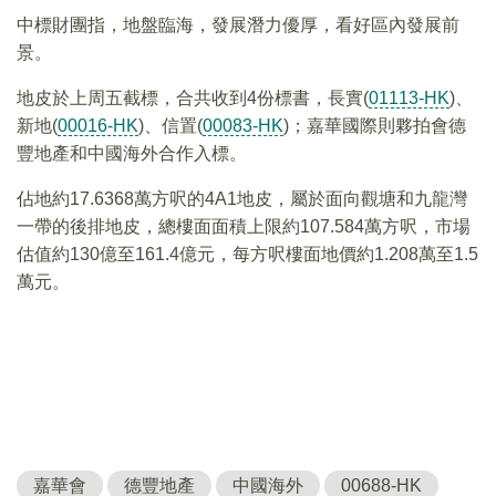
中標財團指，地盤臨海，發展潛力優厚，看好區內發展前
景。
地皮於上周五截標，合共收到4份標書，長實(
01113-HK
)、
新地(
00016-HK
)、信置(
00083-HK
)；嘉華國際則夥拍會德
豐地產和中國海外合作入標。
佔地約17.6368萬方呎的4A1地皮，屬於面向觀塘和九龍灣
一帶的後排地皮，總樓面面積上限約107.584萬方呎，市場
估值約130億至161.4億元，每方呎樓面地價約1.208萬至1.5
萬元。
嘉華會
德豐地產
中國海外
00688-HK