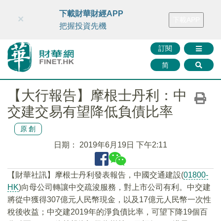
財華智庫網
FINTV
FINMETA
財華證券
媒體矩陣
下載財華財經APP
×
下載APP
智庫沙龍
聯絡我們
把握投資先機
訂閱
简
【大行報告】摩根士丹利：中
交建交易有望降低負債比率
原創
日期：
2019年6月19日 下午2:11
【財華社訊】摩根士丹利發表報告，中國交通建設(
01800-
HK
)向母公司轉讓中交疏浚服務，對上市公司有利。中交建
將從中獲得307億元人民幣現金，以及17億元人民幣一次性
稅後收益；中交建2019年的淨負債比率，可望下降19個百