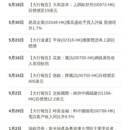
6月18日
【大行報告】大和資本：上調歐舒丹(00973-HK)
目標價至19港元
5月30日
易居企業(02048-HK)獲高盛給予買入評級 股價現
升1.7%
5月23日
【大行速遞】平保(02318-HK)獲匯豐證券上調目
標價
5月16日
【大行報告】花旗：騰訊(00700-HK)網絡廣告收
入表現較弱
5月16日
【大行報告】德銀：降騰訊(00700-HK)目標價至
405港元
5月2日
【大行報告】交銀國際：維持中國鐵建(01186-
HK)目標價12.2港元
4月29日
【大行報告】時富金融：料中國鐵塔(00788-HK)
電訊客戶收入同比升8.5%
1月2日
瑞銀證券：龍光地產為粵港澳大灣區主要受益者，