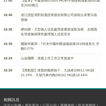
17:00
【盈警】中慶股份(01855.HK)料中期除稅後虧損500萬
至2000萬元
16:46
浙江證監局對財通證券股份有限公司採取出具警示函
措施
16:36
網信辦：大型個人信息處理者應當採取加密、去標識
化等措施保障所處理個人信息安全
16:30
國家外匯局：7月末中國外匯儲備規模34188億美元 升
幅0.07%
16:24
山金國際：港股上市工作正常推進中
16:20
【異動股】港股跌幅榜前十，九福來(08611.HK)跌
21.43%，天瑞汽車内飾(06162.HK)跌18.44%
相關訊息
法定公告欄
|
廣告查詢
|
公司介紹
|
專欄邀稿
|
投資者關係
|