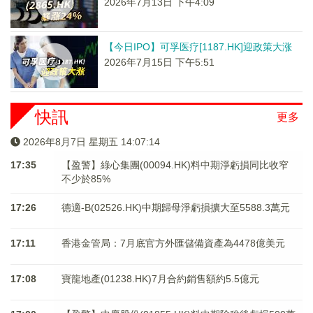
2026年7月13日 下午4:09
【今日IPO】可孚医疗[1187.HK]迎政策大涨
2026年7月15日 下午5:51
快訊
更多
2026年8月7日 星期五 14:07:15
17:35
【盈警】綠心集團(00094.HK)料中期淨虧損同比收窄
不少於85%
17:26
德適-B(02526.HK)中期歸母淨虧損擴大至5588.3萬元
17:11
香港金管局：7月底官方外匯儲備資產為4478億美元
17:08
寶龍地產(01238.HK)7月合約銷售額約5.5億元