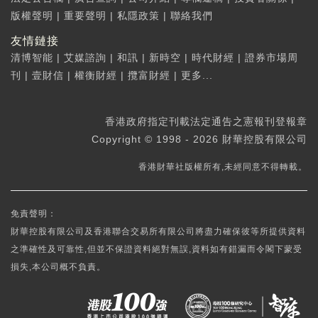
版權聲明
|
重要聲明
|
私隱政策
|
聯絡我們
友情鏈接
清博智能
|
艾媒諮詢
|
和訊
|
新時空
|
時代財經
|
證券市場周
刊
|
壹財信
|
權衡財經
|
攬富財經
|
更多...
香港政府指定刊載法定通告之憲報刊登報章
Copyright © 1998 - 2026 財華控股有限公司
香港財華社版權所有,未經同意不得轉載。
免責聲明：
財華控股有限公司及香港聯合交易所有限公司將盡力確保彼等所提供資料
之準確性及可靠性,但並不保證資料絕對無誤,資料如有錯漏而令閣下蒙受
損失,本公司概不負責。