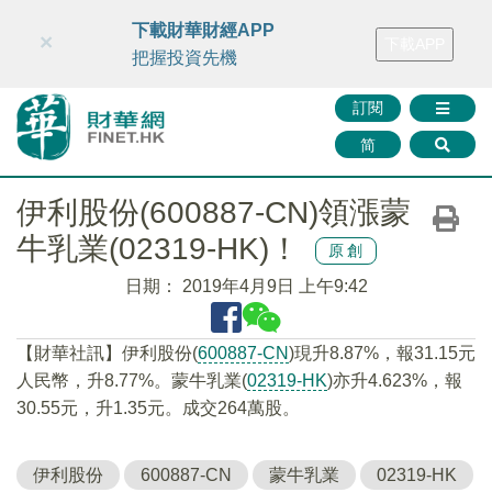
財華智庫網
FINTV
FINMETA
財華證券
媒體矩陣
下載財華財經APP
×
下載APP
智庫沙龍
聯絡我們
把握投資先機
訂閱
简
伊利股份(600887-CN)領漲蒙
牛乳業(02319-HK)！
原創
日期：
2019年4月9日 上午9:42
【財華社訊】伊利股份(
600887-CN
)現升8.87%，報31.15元
人民幣，升8.77%。蒙牛乳業(
02319-HK
)亦升4.623%，報
30.55元，升1.35元。成交264萬股。
伊利股份
600887-CN
蒙牛乳業
02319-HK