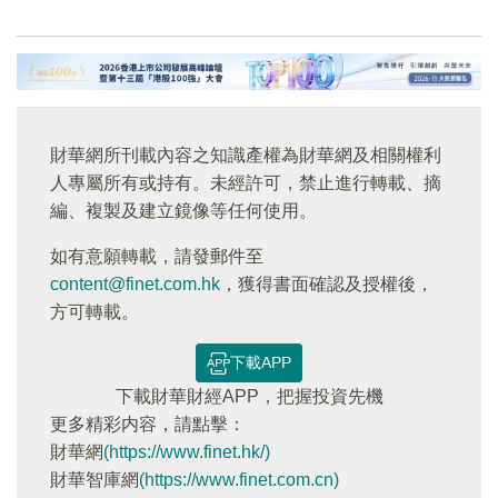
財華網所刊載內容之知識產權為財華網及相關權利
人專屬所有或持有。未經許可，禁止進行轉載、摘
編、複製及建立鏡像等任何使用。
如有意願轉載，請發郵件至
content@finet.com.hk
，獲得書面確認及授權後，
方可轉載。
下載APP
下載財華財經APP，把握投資先機
更多精彩内容，請點擊：
財華網
(https://www.finet.hk/)
財華智庫網
(https://www.finet.com.cn)