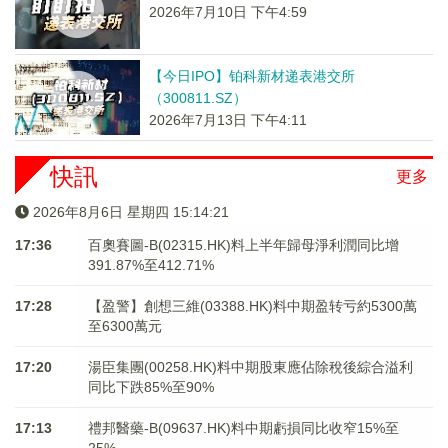
2026年7月10日 下午4:59
【今日IPO】铂科新材递表港交所
（300811.SZ）
2026年7月13日 下午4:11
快訊
更多
2026年8月6日 星期四 15:14:21
17:36
百奧賽圖-B(02315.HK)料上半年歸母淨利潤同比增
391.87%至412.71%
17:28
【盈警】創想三維(03388.HK)料中期盈转亏約5300萬
至6300萬元
17:20
湯臣集團(00258.HK)料中期股東應佔除稅後綜合溢利
同比下跌85%至90%
17:13
禮邦醫藥-B(09637.HK)料中期虧損同比收窄15%至