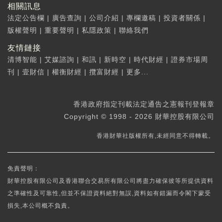
相關訊息
法定公告欄
|
廣告查詢
|
公司介紹
|
專欄邀稿
|
投資者關係
|
版權聲明
|
重要聲明
|
私隱政策
|
聯絡我們
友情鏈接
清博智能
|
艾媒諮詢
|
和訊
|
新時空
|
時代財經
|
證券市場周
刊
|
壹財信
|
權衡財經
|
攬富財經
|
更多...
香港政府指定刊載法定通告之憲報刊登報章
Copyright © 1998 - 2026 財華控股有限公司
香港財華社版權所有,未經同意不得轉載。
免責聲明：
財華控股有限公司及香港聯合交易所有限公司將盡力確保彼等所提供資料
之準確性及可靠性,但並不保證資料絕對無誤,資料如有錯漏而令閣下蒙受
損失,本公司概不負責。