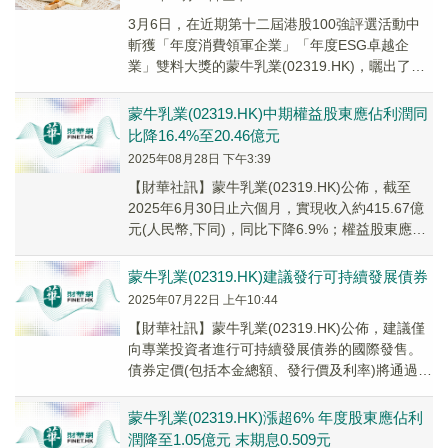
3月6日，在近期第十二屆港股100強評選活動中
斬獲「年度消費領軍企業」「年度ESG卓越企
業」雙料大獎的蒙牛乳業(02319.HK)，曬出了
2025年的業績預告。不出意外，在乳業長...
蒙牛乳業(02319.HK)中期權益股東應佔利潤同
比降16.4%至20.46億元
2025年08月28日 下午3:39
【財華社訊】蒙牛乳業(02319.HK)公佈，截至
2025年6月30日止六個月，實現收入約415.67億
元(人民幣,下同)，同比下降6.9%；權益股東應佔
利潤約20.46億元，同...
蒙牛乳業(02319.HK)建議發行可持續發展債券
2025年07月22日 上午10:44
【財華社訊】蒙牛乳業(02319.HK)公佈，建議僅
向專業投資者進行可持續發展債券的國際發售。
債券定價(包括本金總額、發行價及利率)將通過聯
席牽頭經辦人及聯席賬簿管理人的簿記建檔...
蒙牛乳業(02319.HK)漲超6% 年度股東應佔利
潤降至1.05億元 末期息0.509元