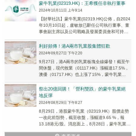
蒙牛乳業(02319.HK)：王希獲任非執行董事
2024年10月11日 上午9:14
【財華社訊】蒙牛乳業(02319.HK)公佈，自2024
年10月10日起，盧敏放已辭任公司執行董事、董
事會副主席以及公司戰略及發展委員會和可持續
發展委員會的成員；及王希已獲委任為...
利好頻傳！港A兩市乳業股集體狂歡
2024年09月27日 下午2:20
9月27日，港A兩市的乳業板塊全線爆發！截至午
間休盤，現代牧業（01117.HK）漲幅達17.5%，
澳優（01717.HK）也上漲了15%，蒙牛乳業
（02319.HK）大漲14....
祭出20億回購！「營利雙跌」的蒙牛乳業絕
地反彈
2024年08月29日 下午8:27
8月29日，港股蒙牛乳業（02319.HK）股價走勢
一改此前頹勢，截至收盤，漲幅達9.65 %，報
13.18港元/股。消息面上，8月28日，蒙牛乳業宣
佈了一項重大股份回購計劃，擬...