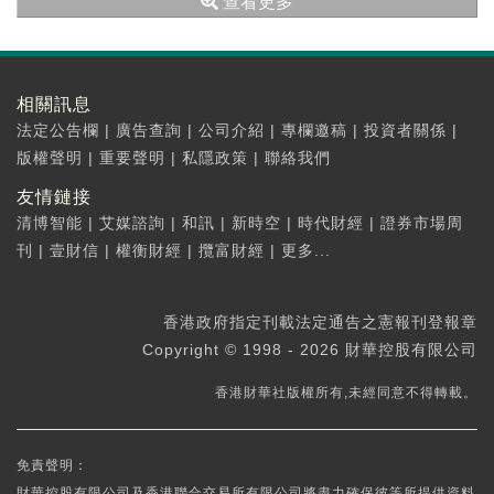
查看更多
相關訊息
法定公告欄
|
廣告查詢
|
公司介紹
|
專欄邀稿
|
投資者關係
|
版權聲明
|
重要聲明
|
私隱政策
|
聯絡我們
友情鏈接
清博智能
|
艾媒諮詢
|
和訊
|
新時空
|
時代財經
|
證券市場周
刊
|
壹財信
|
權衡財經
|
攬富財經
|
更多...
香港政府指定刊載法定通告之憲報刊登報章
Copyright © 1998 - 2026 財華控股有限公司
香港財華社版權所有,未經同意不得轉載。
免責聲明：
財華控股有限公司及香港聯合交易所有限公司將盡力確保彼等所提供資料