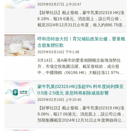
2025年03月27日 上午10:47
【財華社訊】截止發稿，蒙牛乳業(02319.HK)漲
6.18%，報19.6港元。消息面上，該公司公佈，
截至2024年12月31日止年度，收入約886.75億元
(人民幣,下同)，同...
呼和浩特放大招！育兒補貼政策出爐，嬰童概
念股集體狂歡
2025年03月14日 下午1:48
3月14日，港A兩市的嬰童相關概念板塊強勢拉
升，市場交投氛圍活躍。截至發稿前，成分股
中，中國飛鶴（06186.HK）大幅拉漲11.97%；
蒙牛乳業（02319.HK）漲8.04%...
蒙牛乳業(02319.HK)漲超9% 料年度純利降至
0.5億-2.5億元 派息時将剔除减值影響
2025年02月19日 上午10:40
【財華社訊】截止發稿，蒙牛乳業(02319.HK)漲
9.08%，報17.06港元。消息面上，該公司公佈，
預期集團截至2024年12月31日止年度將錄得公司
擁有人應佔利潤將約為幣0...