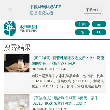
財華智庫網
FINTV
FINMETA
財華證券
媒體矩陣
下載財華財經APP
×
下載APP
智庫沙龍
聯絡我們
把握投資先機
訂閱
简
搜尋結果
【IPO前哨】百菲乳業遞表港交所：水牛奶龍
頭的增長天花板與盈利困局
2026年07月23日 下午4:37
港股市場聚集了多家乳製品企業，包括蒙牛乳業
（02319.HK）、優然牧業（09858.HK）和現代
牧業（01117.HK）等。如今，港股乳製品板塊或
將迎來新成員。
【百強透視】預計利潤14至16億元！蒙牛
(02319.HK)未來業績將逐步回暖？
2026年03月09日 上午11:49