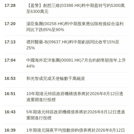
17:28
【盈警】創想三維(03388.HK)料中期盈转亏約5300萬
至6300萬元
17:20
湯臣集團(00258.HK)料中期股東應佔除稅後綜合溢利
同比下跌85%至90%
17:13
禮邦醫藥-B(09637.HK)料中期虧損同比收窄15%至
25%
17:04
中國海外宏洋集團(00081.HK)7月合約銷售額按年上升
44%
16:53
和光智成完成天使輪數千萬融資
16:51
10年期港元特區政府機構債券將於2026年8月12日透
過重開進行投標
16:43
5年期港元特區政府機構債券將於2026年8月12日透過
重開進行投標
16:39
1年期港元隔夜平均指數掛鉤債券將於2026年8月12日