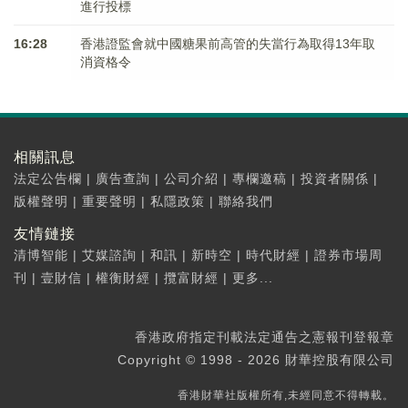
進行投標
16:28
香港證監會就中國糖果前高管的失當行為取得13年取
消資格令
相關訊息
法定公告欄
|
廣告查詢
|
公司介紹
|
專欄邀稿
|
投資者關係
|
版權聲明
|
重要聲明
|
私隱政策
|
聯絡我們
友情鏈接
清博智能
|
艾媒諮詢
|
和訊
|
新時空
|
時代財經
|
證券市場周
刊
|
壹財信
|
權衡財經
|
攬富財經
|
更多...
香港政府指定刊載法定通告之憲報刊登報章
Copyright © 1998 - 2026 財華控股有限公司
香港財華社版權所有,未經同意不得轉載。