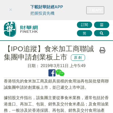
財華智庫網
FINTV
FINMETA
財華證券
媒體矩陣
下載財華財經APP
×
下載APP
智庫沙龍
聯絡我們
把握投資先機
訂閱
简
【IPO追蹤】食米加工商聯誠
集團申請創業板上市
原創
日期：
2019年3月11日 上午5:49
香港領先的食米加工商及頗具規模的食用油再包裝批發商聯
誠集團申請於創業板上市，並已遞交上市申請。
據招股文件指出，該集團主要從事食米業務，通常包括於香
港進口、再加工、包裝、銷售及交付食米產品；及食用油業
務，一般涉及於香港採購、再包裝、銷售及交付食用油產