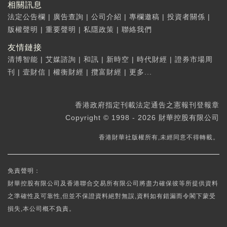
相關訊息
法定公告欄
|
廣告查詢
|
公司介紹
|
專欄邀稿
|
投資者關係
|
版權聲明
|
重要聲明
|
私隱政策
|
聯絡我們
友情鏈接
清博智能
|
艾媒諮詢
|
和訊
|
新時空
|
時代財經
|
證券市場周
刊
|
壹財信
|
權衡財經
|
攬富財經
|
更多...
香港政府指定刊載法定通告之憲報刊登報章
Copyright © 1998 - 2026 財華控股有限公司
香港財華社版權所有,未經同意不得轉載。
免責聲明：
財華控股有限公司及香港聯合交易所有限公司將盡力確保彼等所提供資料
之準確性及可靠性,但並不保證資料絕對無誤,資料如有錯漏而令閣下蒙受
損失,本公司概不負責。