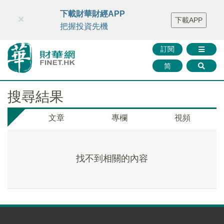
財華智庫網
FINTV
FINMETA
財華證券
媒體矩陣
下載財華財經APP
×
下載APP
智庫沙龍
聯絡我們
把握投資先機
訂閱
简
搜尋結果
文章
專欄
視頻
找不到相關的內容