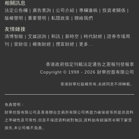
相關訊息
法定公告欄
|
廣告查詢
|
公司介紹
|
專欄邀稿
|
投資者關係
|
版權聲明
|
重要聲明
|
私隱政策
|
聯絡我們
友情鏈接
清博智能
|
艾媒諮詢
|
和訊
|
新時空
|
時代財經
|
證券市場周
刊
|
壹財信
|
權衡財經
|
攬富財經
|
更多...
香港政府指定刊載法定通告之憲報刊登報章
Copyright © 1998 - 2026 財華控股有限公司
香港財華社版權所有,未經同意不得轉載。
免責聲明：
財華控股有限公司及香港聯合交易所有限公司將盡力確保彼等所提供資料
之準確性及可靠性,但並不保證資料絕對無誤,資料如有錯漏而令閣下蒙受
損失,本公司概不負責。