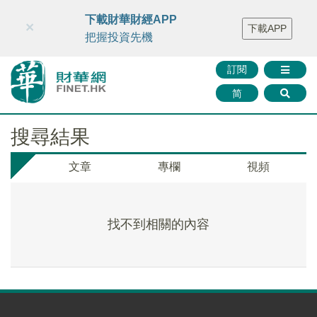
財華智庫網
FINTV
FINMETA
財華證券
媒體矩陣
下載財華財經APP
×
下載APP
智庫沙龍
聯絡我們
把握投資先機
訂閱
简
搜尋結果
文章
專欄
視頻
找不到相關的內容