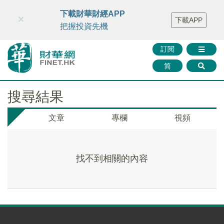
財華智庫網
FINTV
FINMETA
財華證券
媒體矩陣
下載財華財經APP
×
下載APP
智庫沙龍
聯絡我們
把握投資先機
訂閱
简
搜尋結果
文章
專欄
視頻
找不到相關的內容