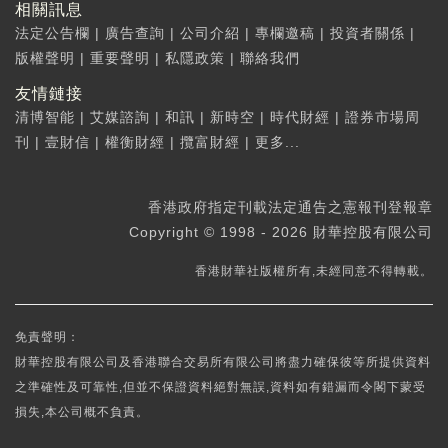
相關訊息
法定公告欄
|
廣告查詢
|
公司介紹
|
專欄邀稿
|
投資者關係
|
版權聲明
|
重要聲明
|
私隱政策
|
聯絡我們
友情鏈接
清博智能
|
艾媒諮詢
|
和訊
|
新時空
|
時代財經
|
證券市場周
刊
|
壹財信
|
權衡財經
|
攬富財經
|
更多...
香港政府指定刊載法定通告之憲報刊登報章
Copyright © 1998 - 2026 財華控股有限公司
香港財華社版權所有,未經同意不得轉載。
免責聲明：
財華控股有限公司及香港聯合交易所有限公司將盡力確保彼等所提供資料
之準確性及可靠性,但並不保證資料絕對無誤,資料如有錯漏而令閣下蒙受
損失,本公司概不負責。