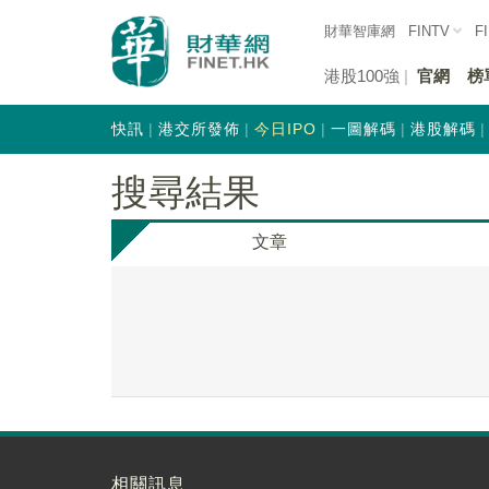
財華智庫網
FINTV
F
港股100強
官網
榜
快訊
港交所發佈
今日IPO
一圖解碼
港股解碼
搜尋結果
文章
相關訊息