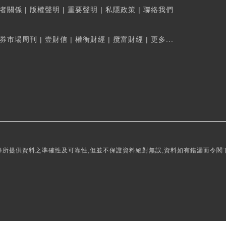
者關係
|
版權聲明
|
重要聲明
|
私隱政策
|
聯絡我們
券市場周刊
|
壹財信
|
權衡財經
|
攬富財經
|
更多...
所提供資料之準確性及可靠性,但並不保證資料絕對無誤,資料如有錯漏而令閣