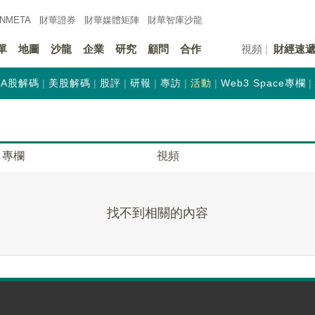
INMETA
財華證券
財華
媒體矩陣
財華
智庫沙龍
單
地圖
沙龍
企業
研究
顧問
合作
視頻
財經速
A股解碼
美股解碼
股評
研報
專訪
活動
Web3 Space專欄
專欄
視頻
找不到相關的內容