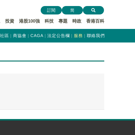
訂閱
简
遞
投資
港股100強
科技
專題
時政
香港百科
社區
商協會
CAGA
法定公告欄
服務
聯絡我們