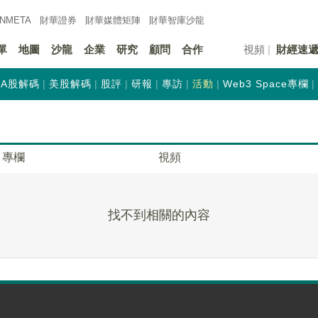
INMETA
財華證券
財華
媒體矩陣
財華
智庫沙龍
單
地圖
沙龍
企業
研究
顧問
合作
視頻
財經速
A股解碼
美股解碼
股評
研報
專訪
活動
Web3 Space專欄
專欄
視頻
找不到相關的內容