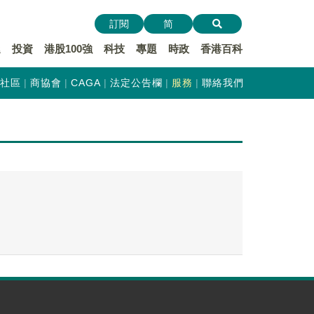
訂閱
简
遞
投資
港股100強
科技
專題
時政
香港百科
社區
商協會
CAGA
法定公告欄
服務
聯絡我們