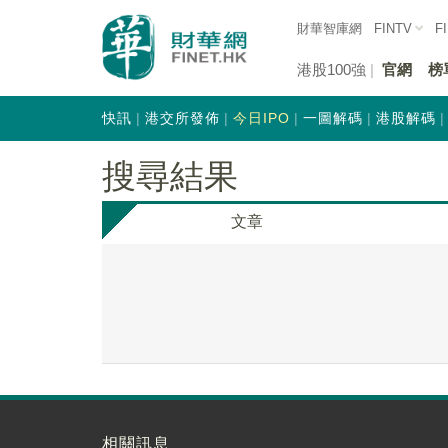
財華智庫網
FINTV
F
港股100強
官網
榜
快訊
港交所發佈
今日IPO
一圖解碼
港股解碼
搜尋結果
文章
相關訊息