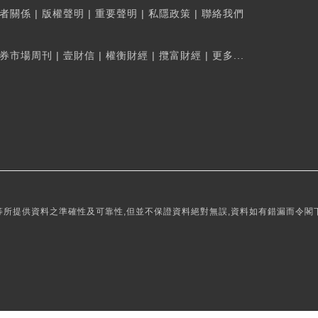
者關係
|
版權聲明
|
重要聲明
|
私隱政策
|
聯絡我們
券市場周刊
|
壹財信
|
權衡財經
|
攬富財經
|
更多...
所提供資料之準確性及可靠性,但並不保證資料絕對無誤,資料如有錯漏而令閣