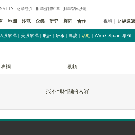
INMETA
財華證券
財華
媒體矩陣
財華
智庫沙龍
單
地圖
沙龍
企業
研究
顧問
合作
視頻
財經速
A股解碼
美股解碼
股評
研報
專訪
活動
Web3 Space專欄
專欄
視頻
找不到相關的內容