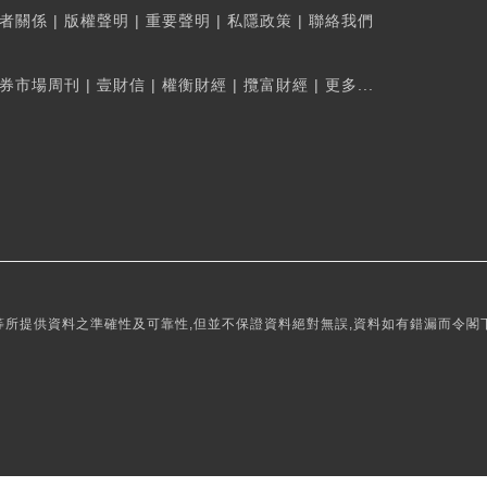
者關係
|
版權聲明
|
重要聲明
|
私隱政策
|
聯絡我們
券市場周刊
|
壹財信
|
權衡財經
|
攬富財經
|
更多...
所提供資料之準確性及可靠性,但並不保證資料絕對無誤,資料如有錯漏而令閣