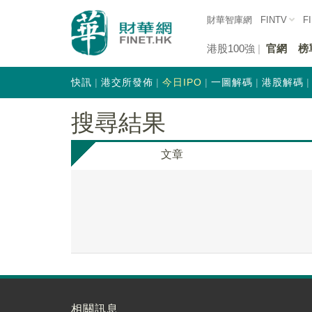
財華智庫網
FINTV
F
港股100強
官網
榜
快訊
港交所發佈
今日IPO
一圖解碼
港股解碼
搜尋結果
文章
相關訊息