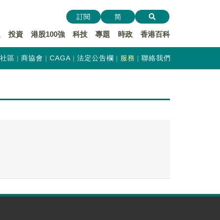
訂閱
简
遞
投資
港股100強
科技
專題
時政
香港百科
社區
商協會
CAGA
法定公告欄
服務
聯絡我們