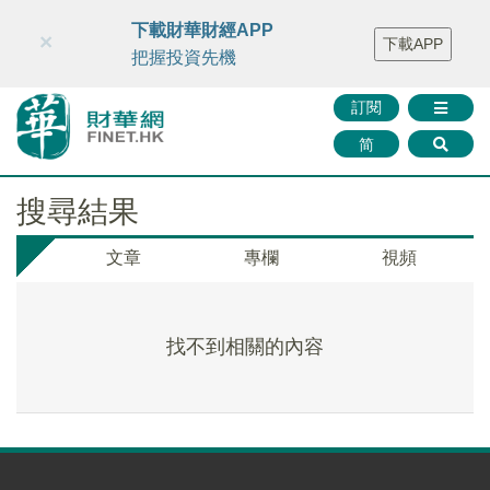
財華智庫網
FINTV
FINMETA
財華證券
媒體矩陣
下載財華財經APP
×
下載APP
智庫沙龍
聯絡我們
把握投資先機
訂閱
简
搜尋結果
文章
專欄
視頻
找不到相關的內容