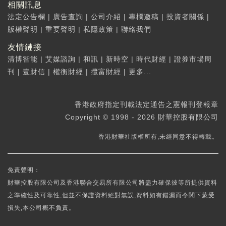
相關訊息
法定公告欄
|
廣告查詢
|
公司介紹
|
專欄邀稿
|
投資者關係
|
版權聲明
|
重要聲明
|
私隱政策
|
聯絡我們
友情鏈接
清博智能
|
艾媒諮詢
|
和訊
|
新時空
|
時代財經
|
證券市場周
刊
|
壹財信
|
權衡財經
|
攬富財經
|
更多...
香港政府指定刊載法定通告之憲報刊登報章
Copyright © 1998 - 2026 財華控股有限公司
香港財華社版權所有,未經同意不得轉載。
免責聲明：
財華控股有限公司及香港聯合交易所有限公司將盡力確保彼等所提供資料
之準確性及可靠性,但並不保證資料絕對無誤,資料如有錯漏而令閣下蒙受
損失,本公司概不負責。