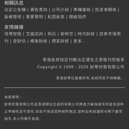
相關訊息
法定公告欄
|
廣告查詢
|
公司介紹
|
專欄邀稿
|
投資者關係
|
版權聲明
|
重要聲明
|
私隱政策
|
聯絡我們
友情鏈接
清博智能
|
艾媒諮詢
|
和訊
|
新時空
|
時代財經
|
證券市場周
刊
|
壹財信
|
權衡財經
|
攬富財經
|
更多...
香港政府指定刊載法定通告之憲報刊登報章
Copyright © 1998 - 2026 財華控股有限公司
香港財華社版權所有,未經同意不得轉載。
免責聲明：
財華控股有限公司及香港聯合交易所有限公司將盡力確保彼等所提供資料
之準確性及可靠性,但並不保證資料絕對無誤,資料如有錯漏而令閣下蒙受
損失,本公司概不負責。