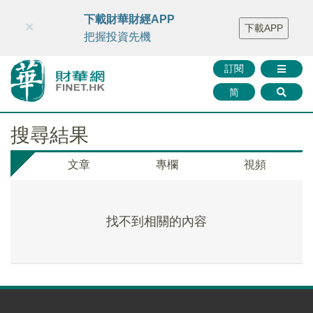
財華智庫網
FINTV
FINMETA
財華證券
媒體矩陣
下載財華財經APP
×
下載APP
智庫沙龍
聯絡我們
把握投資先機
訂閱
简
搜尋結果
文章
專欄
視頻
找不到相關的內容