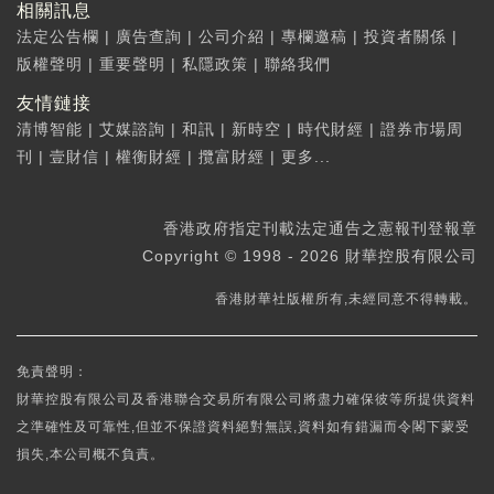
相關訊息
法定公告欄
|
廣告查詢
|
公司介紹
|
專欄邀稿
|
投資者關係
|
版權聲明
|
重要聲明
|
私隱政策
|
聯絡我們
友情鏈接
清博智能
|
艾媒諮詢
|
和訊
|
新時空
|
時代財經
|
證券市場周
刊
|
壹財信
|
權衡財經
|
攬富財經
|
更多...
香港政府指定刊載法定通告之憲報刊登報章
Copyright © 1998 - 2026 財華控股有限公司
香港財華社版權所有,未經同意不得轉載。
免責聲明：
財華控股有限公司及香港聯合交易所有限公司將盡力確保彼等所提供資料
之準確性及可靠性,但並不保證資料絕對無誤,資料如有錯漏而令閣下蒙受
損失,本公司概不負責。