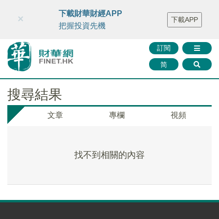
財華智庫網
FINTV
FINMETA
財華證券
媒體矩陣
下載財華財經APP
×
下載APP
智庫沙龍
聯絡我們
把握投資先機
訂閱
简
搜尋結果
文章
專欄
視頻
找不到相關的內容