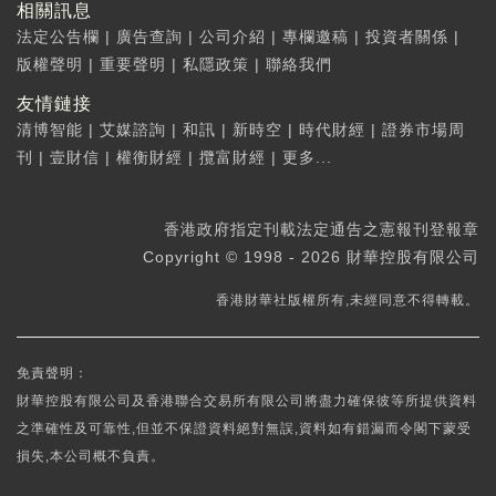
相關訊息
法定公告欄
|
廣告查詢
|
公司介紹
|
專欄邀稿
|
投資者關係
|
版權聲明
|
重要聲明
|
私隱政策
|
聯絡我們
友情鏈接
清博智能
|
艾媒諮詢
|
和訊
|
新時空
|
時代財經
|
證券市場周
刊
|
壹財信
|
權衡財經
|
攬富財經
|
更多...
香港政府指定刊載法定通告之憲報刊登報章
Copyright © 1998 - 2026 財華控股有限公司
香港財華社版權所有,未經同意不得轉載。
免責聲明：
財華控股有限公司及香港聯合交易所有限公司將盡力確保彼等所提供資料
之準確性及可靠性,但並不保證資料絕對無誤,資料如有錯漏而令閣下蒙受
損失,本公司概不負責。