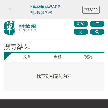
財華智庫網
FINTV
FINMETA
財華證券
媒體矩陣
下載財華財經APP
×
下載APP
智庫沙龍
聯絡我們
把握投資先機
訂閱
简
搜尋結果
文章
專欄
視頻
找不到相關的內容