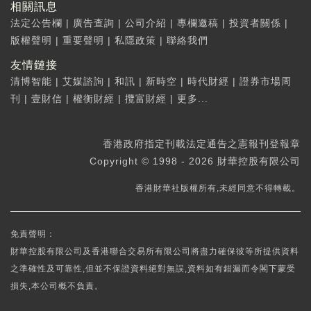
相關訊息
法定公告欄
|
廣告查詢
|
公司介紹
|
專欄邀稿
|
投資者關係
|
版權聲明
|
重要聲明
|
私隱政策
|
聯絡我們
友情鏈接
清博智能
|
艾媒諮詢
|
和訊
|
新時空
|
時代財經
|
證券市場周
刊
|
壹財信
|
權衡財經
|
攬富財經
|
更多...
香港政府指定刊載法定通告之憲報刊登報章
Copyright © 1998 - 2026 財華控股有限公司
香港財華社版權所有,未經同意不得轉載。
免責聲明：
財華控股有限公司及香港聯合交易所有限公司將盡力確保彼等所提供資料
之準確性及可靠性,但並不保證資料絕對無誤,資料如有錯漏而令閣下蒙受
損失,本公司概不負責。