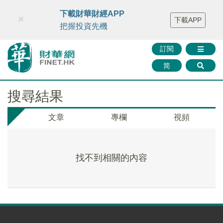
財華智庫網
FINTV
FINMETA
財華證券
媒體矩陣
下載財華財經APP
×
下載APP
智庫沙龍
聯絡我們
把握投資先機
訂閱
简
搜尋結果
文章
專欄
視頻
找不到相關的內容