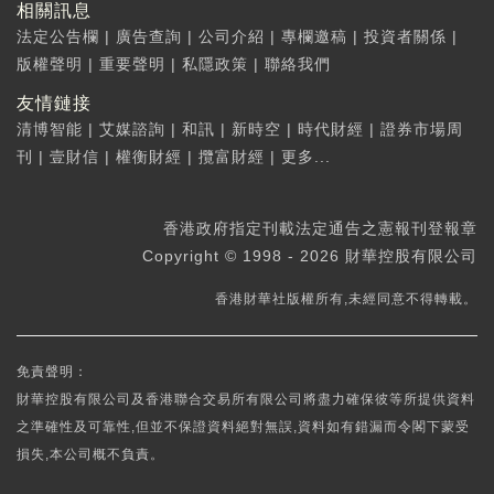
相關訊息
法定公告欄
|
廣告查詢
|
公司介紹
|
專欄邀稿
|
投資者關係
|
版權聲明
|
重要聲明
|
私隱政策
|
聯絡我們
友情鏈接
清博智能
|
艾媒諮詢
|
和訊
|
新時空
|
時代財經
|
證券市場周
刊
|
壹財信
|
權衡財經
|
攬富財經
|
更多...
香港政府指定刊載法定通告之憲報刊登報章
Copyright © 1998 - 2026 財華控股有限公司
香港財華社版權所有,未經同意不得轉載。
免責聲明：
財華控股有限公司及香港聯合交易所有限公司將盡力確保彼等所提供資料
之準確性及可靠性,但並不保證資料絕對無誤,資料如有錯漏而令閣下蒙受
損失,本公司概不負責。