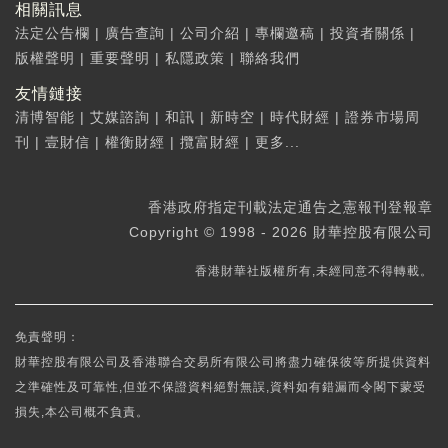
相關訊息
法定公告欄
|
廣告查詢
|
公司介紹
|
專欄邀稿
|
投資者關係
|
版權聲明
|
重要聲明
|
私隱政策
|
聯絡我們
友情鏈接
清博智能
|
艾媒諮詢
|
和訊
|
新時空
|
時代財經
|
證券市場周
刊
|
壹財信
|
權衡財經
|
攬富財經
|
更多...
香港政府指定刊載法定通告之憲報刊登報章
Copyright © 1998 - 2026 財華控股有限公司
香港財華社版權所有,未經同意不得轉載。
免責聲明：
財華控股有限公司及香港聯合交易所有限公司將盡力確保彼等所提供資料
之準確性及可靠性,但並不保證資料絕對無誤,資料如有錯漏而令閣下蒙受
損失,本公司概不負責。