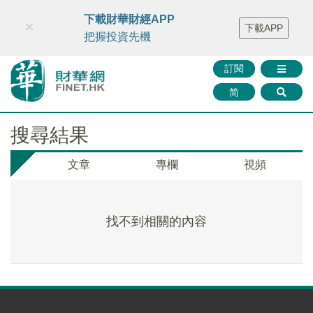
財華智庫網
FINTV
FINMETA
財華證券
媒體矩陣
下載財華財經APP
×
下載APP
智庫沙龍
聯絡我們
把握投資先機
訂閱
简
搜尋結果
文章
專欄
視頻
找不到相關的內容