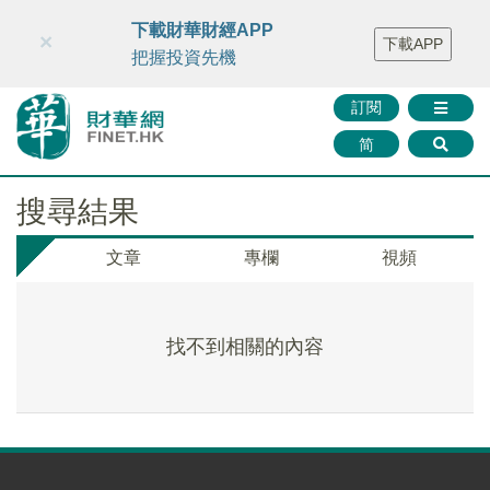
財華智庫網
FINTV
FINMETA
財華證券
媒體矩陣
下載財華財經APP
×
下載APP
智庫沙龍
聯絡我們
把握投資先機
訂閱
简
搜尋結果
文章
專欄
視頻
找不到相關的內容