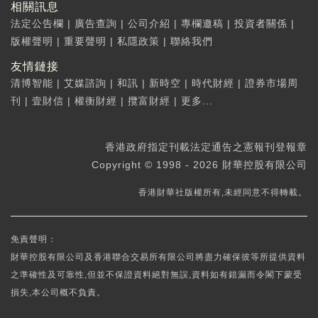
相關訊息
法定公告欄
|
廣告查詢
|
公司介紹
|
專欄邀稿
|
投資者關係
|
版權聲明
|
重要聲明
|
私隱政策
|
聯絡我們
友情鏈接
清博智能
|
艾媒諮詢
|
和訊
|
新時空
|
時代財經
|
證券市場周
刊
|
壹財信
|
權衡財經
|
攬富財經
|
更多...
香港政府指定刊載法定通告之憲報刊登報章
Copyright © 1998 - 2026 財華控股有限公司
香港財華社版權所有,未經同意不得轉載。
免責聲明：
財華控股有限公司及香港聯合交易所有限公司將盡力確保彼等所提供資料
之準確性及可靠性,但並不保證資料絕對無誤,資料如有錯漏而令閣下蒙受
損失,本公司概不負責。