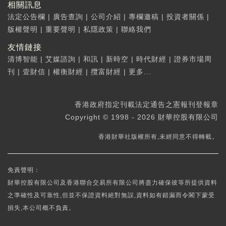
相關訊息
法定公告欄
|
廣告查詢
|
公司介紹
|
專欄邀稿
|
投資者關係
|
版權聲明
|
重要聲明
|
私隱政策
|
聯絡我們
友情鏈接
清博智能
|
艾媒諮詢
|
和訊
|
新時空
|
時代財經
|
證券市場周
刊
|
壹財信
|
權衡財經
|
攬富財經
|
更多...
香港政府指定刊載法定通告之憲報刊登報章
Copyright © 1998 - 2026 財華控股有限公司
香港財華社版權所有,未經同意不得轉載。
免責聲明：
財華控股有限公司及香港聯合交易所有限公司將盡力確保彼等所提供資料
之準確性及可靠性,但並不保證資料絕對無誤,資料如有錯漏而令閣下蒙受
損失,本公司概不負責。