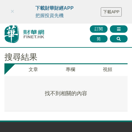
財華智庫網
FINTV
FINMETA
財華證券
媒體矩陣
下載財華財經APP
×
下載APP
智庫沙龍
聯絡我們
把握投資先機
訂閱
简
搜尋結果
文章
專欄
視頻
找不到相關的內容