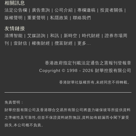
相關訊息
法定公告欄
|
廣告查詢
|
公司介紹
|
專欄邀稿
|
投資者關係
|
版權聲明
|
重要聲明
|
私隱政策
|
聯絡我們
友情鏈接
清博智能
|
艾媒諮詢
|
和訊
|
新時空
|
時代財經
|
證券市場周
刊
|
壹財信
|
權衡財經
|
攬富財經
|
更多...
香港政府指定刊載法定通告之憲報刊登報章
Copyright © 1998 - 2026 財華控股有限公司
香港財華社版權所有,未經同意不得轉載。
免責聲明：
財華控股有限公司及香港聯合交易所有限公司將盡力確保彼等所提供資料
之準確性及可靠性,但並不保證資料絕對無誤,資料如有錯漏而令閣下蒙受
損失,本公司概不負責。