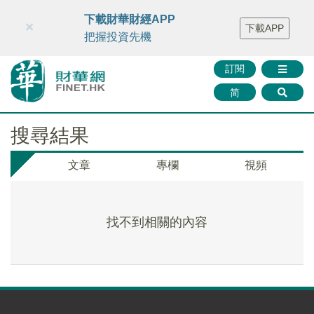
財華智庫網
FINTV
FINMETA
財華證券
媒體矩陣
下載財華財經APP
×
下載APP
智庫沙龍
聯絡我們
把握投資先機
訂閱
简
搜尋結果
文章
專欄
視頻
找不到相關的內容