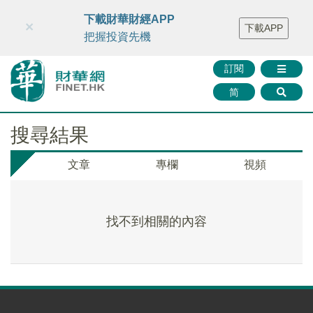
財華智庫網
FINTV
FINMETA
財華證券
媒體矩陣
下載財華財經APP
×
下載APP
智庫沙龍
聯絡我們
把握投資先機
訂閱
简
搜尋結果
文章
專欄
視頻
找不到相關的內容