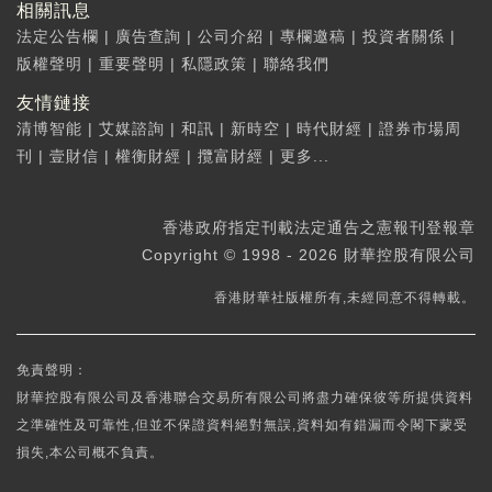
相關訊息
法定公告欄
|
廣告查詢
|
公司介紹
|
專欄邀稿
|
投資者關係
|
版權聲明
|
重要聲明
|
私隱政策
|
聯絡我們
友情鏈接
清博智能
|
艾媒諮詢
|
和訊
|
新時空
|
時代財經
|
證券市場周
刊
|
壹財信
|
權衡財經
|
攬富財經
|
更多...
香港政府指定刊載法定通告之憲報刊登報章
Copyright © 1998 - 2026 財華控股有限公司
香港財華社版權所有,未經同意不得轉載。
免責聲明：
財華控股有限公司及香港聯合交易所有限公司將盡力確保彼等所提供資料
之準確性及可靠性,但並不保證資料絕對無誤,資料如有錯漏而令閣下蒙受
損失,本公司概不負責。