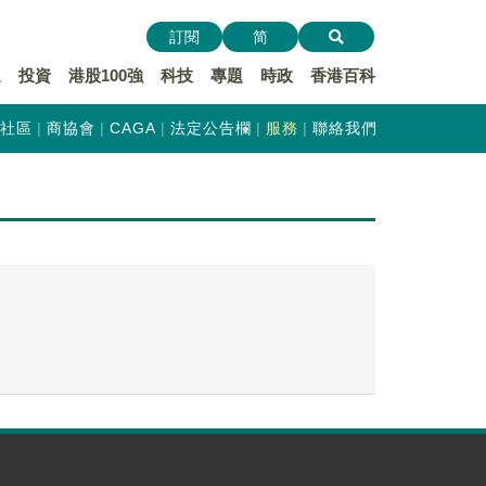
訂閱
简
遞
投資
港股100強
科技
專題
時政
香港百科
社區
商協會
CAGA
法定公告欄
服務
聯絡我們