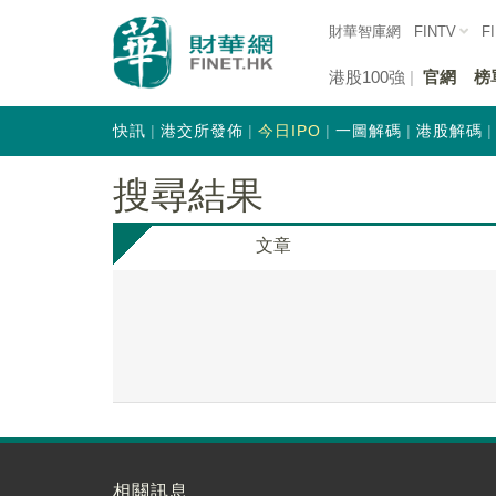
財華智庫網
FINTV
F
港股100強
官網
榜
快訊
港交所發佈
今日IPO
一圖解碼
港股解碼
搜尋結果
文章
相關訊息