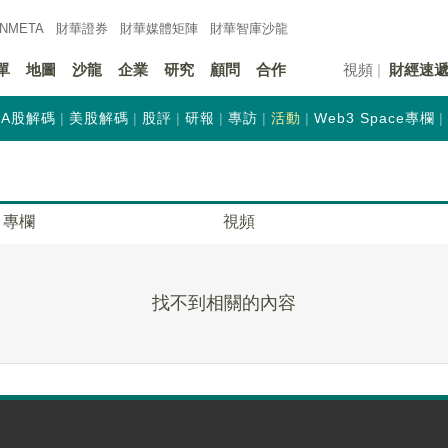
INMETA
財華證券
財華
媒體矩陣
財華
智庫沙龍
單
地圖
沙龍
企業
研究
顧問
合作
視頻
財經速
A股解碼
美股解碼
股評
研報
專訪
活動
Web3 Space專欄
專欄
視頻
找不到相關的內容