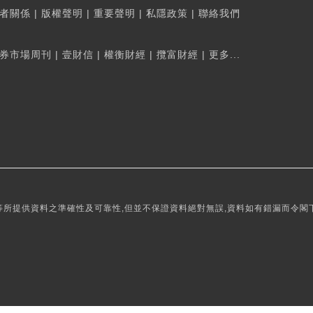
者關係
|
版權聲明
|
重要聲明
|
私隱政策
|
聯絡我們
券市場周刊
|
壹財信
|
權衡財經
|
攬富財經
|
更多...
所提供資料之準確性及可靠性,但並不保證資料絕對無誤,資料如有錯漏而令閣