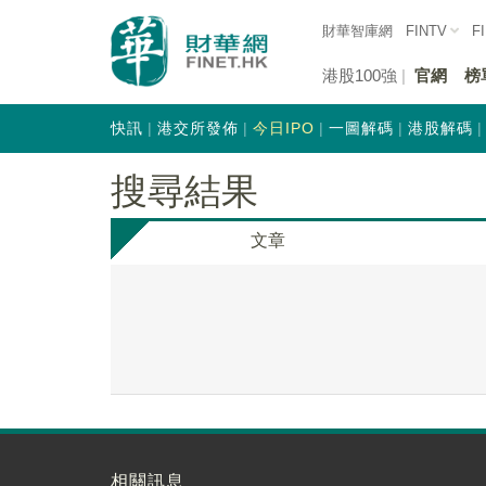
財華智庫網
FINTV
F
港股100強
官網
榜
快訊
港交所發佈
今日IPO
一圖解碼
港股解碼
搜尋結果
文章
相關訊息