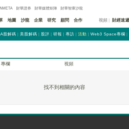
INMETA
財華證券
財華
媒體矩陣
財華
智庫沙龍
單
地圖
沙龍
企業
研究
顧問
合作
視頻
財經速
A股解碼
美股解碼
股評
研報
專訪
活動
Web3 Space專欄
專欄
視頻
找不到相關的內容