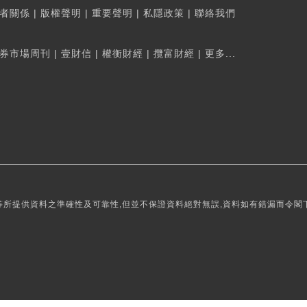
者關係
|
版權聲明
|
重要聲明
|
私隱政策
|
聯絡我們
券市場周刊
|
壹財信
|
權衡財經
|
攬富財經
|
更多...
所提供資料之準確性及可靠性,但並不保證資料絕對無誤,資料如有錯漏而令閣