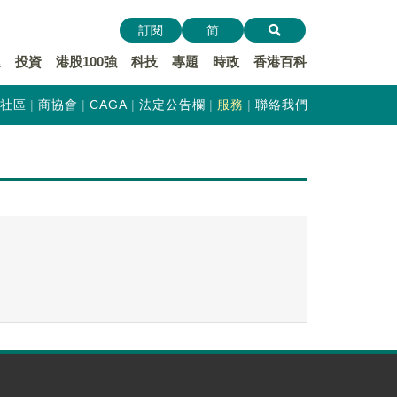
訂閱
简
遞
投資
港股100強
科技
專題
時政
香港百科
社區
商協會
CAGA
法定公告欄
服務
聯絡我們