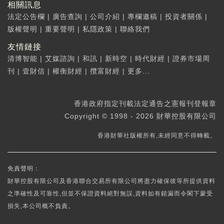
相關訊息
法定公告欄
|
廣告查詢
|
公司介紹
|
專欄邀稿
|
投資者關係
|
版權聲明
|
重要聲明
|
私隱政策
|
聯絡我們
友情鏈接
清博智能
|
艾媒諮詢
|
和訊
|
新時空
|
時代財經
|
證券市場周
刊
|
壹財信
|
權衡財經
|
攬富財經
|
更多...
香港政府指定刊載法定通告之憲報刊登報章
Copyright © 1998 - 2026 財華控股有限公司
香港財華社版權所有,未經同意不得轉載。
免責聲明：
財華控股有限公司及香港聯合交易所有限公司將盡力確保彼等所提供資料
之準確性及可靠性,但並不保證資料絕對無誤,資料如有錯漏而令閣下蒙受
損失,本公司概不負責。