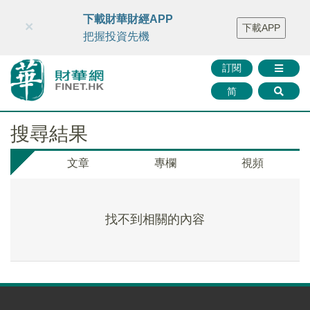
財華智庫網
FINTV
FINMETA
財華證券
媒體矩陣
下載財華財經APP
×
下載APP
智庫沙龍
聯絡我們
把握投資先機
訂閱
简
搜尋結果
文章
專欄
視頻
找不到相關的內容