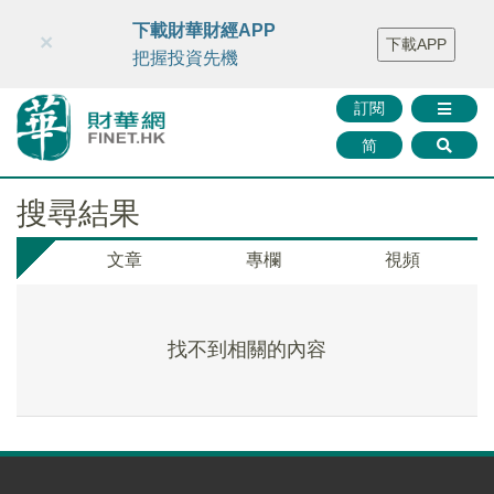
財華智庫網
FINTV
FINMETA
財華證券
媒體矩陣
下載財華財經APP
×
下載APP
智庫沙龍
聯絡我們
把握投資先機
訂閱
简
搜尋結果
文章
專欄
視頻
找不到相關的內容