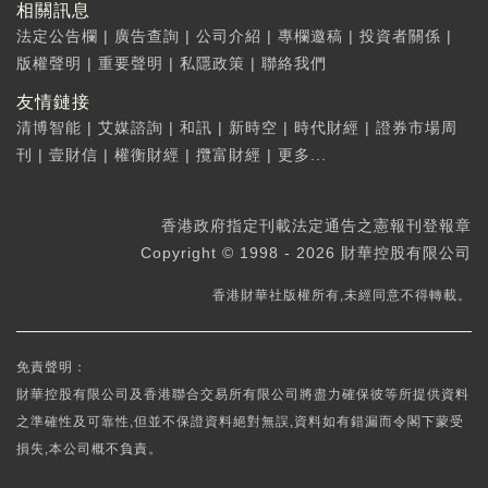
相關訊息
法定公告欄
|
廣告查詢
|
公司介紹
|
專欄邀稿
|
投資者關係
|
版權聲明
|
重要聲明
|
私隱政策
|
聯絡我們
友情鏈接
清博智能
|
艾媒諮詢
|
和訊
|
新時空
|
時代財經
|
證券市場周
刊
|
壹財信
|
權衡財經
|
攬富財經
|
更多...
香港政府指定刊載法定通告之憲報刊登報章
Copyright © 1998 - 2026 財華控股有限公司
香港財華社版權所有,未經同意不得轉載。
免責聲明：
財華控股有限公司及香港聯合交易所有限公司將盡力確保彼等所提供資料
之準確性及可靠性,但並不保證資料絕對無誤,資料如有錯漏而令閣下蒙受
損失,本公司概不負責。