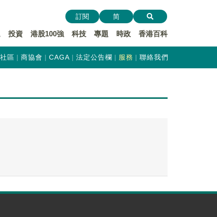
訂閱
简
遞
投資
港股100強
科技
專題
時政
香港百科
社區
商協會
CAGA
法定公告欄
服務
聯絡我們