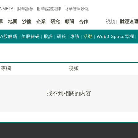
INMETA
財華證券
財華
媒體矩陣
財華
智庫沙龍
單
地圖
沙龍
企業
研究
顧問
合作
視頻
財經速
A股解碼
美股解碼
股評
研報
專訪
活動
Web3 Space專欄
專欄
視頻
找不到相關的內容