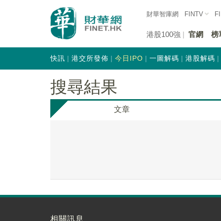
財華智庫網
FINTV
F
港股100強
官網
榜
快訊
港交所發佈
今日IPO
一圖解碼
港股解碼
搜尋結果
文章
相關訊息