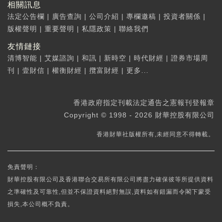
相關訊息
法定公告欄
|
廣告查詢
|
公司介紹
|
專欄邀稿
|
投資者關係
|
版權聲明
|
重要聲明
|
私隱政策
|
聯絡我們
友情鏈接
清博智能
|
艾媒諮詢
|
和訊
|
新時空
|
時代財經
|
證券市場周
刊
|
壹財信
|
權衡財經
|
攬富財經
|
更多...
香港政府指定刊載法定通告之憲報刊登報章
Copyright © 1998 - 2026 財華控股有限公司
香港財華社版權所有,未經同意不得轉載。
免責聲明：
財華控股有限公司及香港聯合交易所有限公司將盡力確保彼等所提供資料
之準確性及可靠性,但並不保證資料絕對無誤,資料如有錯漏而令閣下蒙受
損失,本公司概不負責。