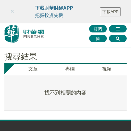
財華智庫網
FINTV
FINMETA
財華證券
媒體矩陣
下載財華財經APP
×
下載APP
智庫沙龍
聯絡我們
把握投資先機
訂閱
简
搜尋結果
文章
專欄
視頻
找不到相關的內容