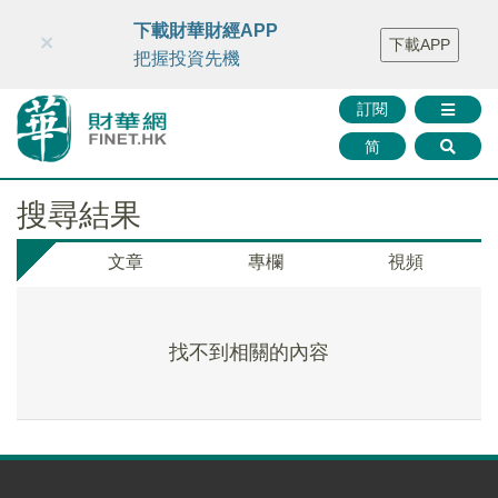
財華智庫網
FINTV
FINMETA
財華證券
媒體矩陣
下載財華財經APP
×
下載APP
智庫沙龍
聯絡我們
把握投資先機
訂閱
简
搜尋結果
文章
專欄
視頻
找不到相關的內容