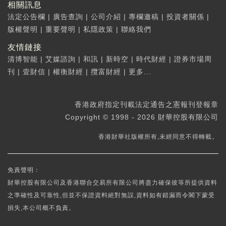
相關訊息
法定公告欄
|
廣告查詢
|
公司介紹
|
專欄邀稿
|
投資者關係
|
版權聲明
|
重要聲明
|
私隱政策
|
聯絡我們
友情鏈接
清博智能
|
艾媒諮詢
|
和訊
|
新時空
|
時代財經
|
證券市場周
刊
|
壹財信
|
權衡財經
|
攬富財經
|
更多...
香港政府指定刊載法定通告之憲報刊登報章
Copyright © 1998 - 2026 財華控股有限公司
香港財華社版權所有,未經同意不得轉載。
免責聲明：
財華控股有限公司及香港聯合交易所有限公司將盡力確保彼等所提供資料
之準確性及可靠性,但並不保證資料絕對無誤,資料如有錯漏而令閣下蒙受
損失,本公司概不負責。