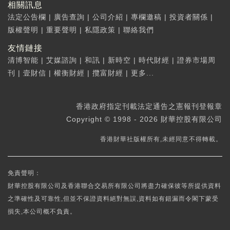
相關訊息
法定公告欄
|
廣告查詢
|
公司介紹
|
專欄邀稿
|
投資者關係
|
版權聲明
|
重要聲明
|
私隱政策
|
聯絡我們
友情鏈接
清博智能
|
艾媒諮詢
|
和訊
|
新時空
|
時代財經
|
證券市場周
刊
|
壹財信
|
權衡財經
|
攬富財經
|
更多...
香港政府指定刊載法定通告之憲報刊登報章
Copyright © 1998 - 2026 財華控股有限公司
香港財華社版權所有,未經同意不得轉載。
免責聲明：
財華控股有限公司及香港聯合交易所有限公司將盡力確保彼等所提供資料
之準確性及可靠性,但並不保證資料絕對無誤,資料如有錯漏而令閣下蒙受
損失,本公司概不負責。