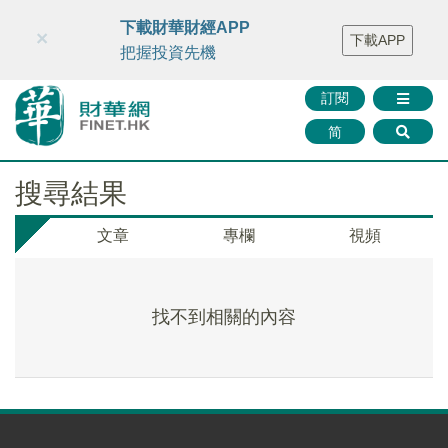
財華智庫網
FINTV
FINMETA
財華證券
媒體矩陣
下載財華財經APP
×
下載APP
智庫沙龍
聯絡我們
把握投資先機
訂閱
简
搜尋結果
文章
專欄
視頻
找不到相關的內容