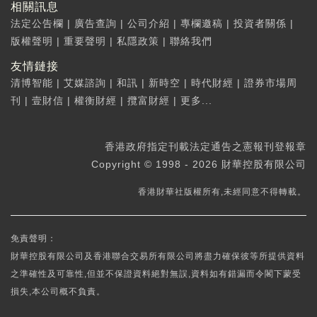
相關訊息
法定公告欄
|
廣告查詢
|
公司介紹
|
專欄邀稿
|
投資者關係
|
版權聲明
|
重要聲明
|
私隱政策
|
聯絡我們
友情鏈接
清博智能
|
艾媒諮詢
|
和訊
|
新時空
|
時代財經
|
證券市場周
刊
|
壹財信
|
權衡財經
|
攬富財經
|
更多...
香港政府指定刊載法定通告之憲報刊登報章
Copyright © 1998 - 2026 財華控股有限公司
香港財華社版權所有,未經同意不得轉載。
免責聲明：
財華控股有限公司及香港聯合交易所有限公司將盡力確保彼等所提供資料
之準確性及可靠性,但並不保證資料絕對無誤,資料如有錯漏而令閣下蒙受
損失,本公司概不負責。