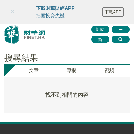
財華智庫網
FINTV
FINMETA
財華證券
媒體矩陣
下載財華財經APP
×
下載APP
智庫沙龍
聯絡我們
把握投資先機
訂閱
简
搜尋結果
文章
專欄
視頻
找不到相關的內容