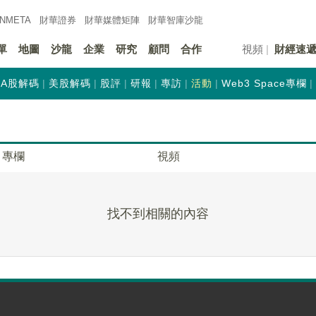
INMETA
財華證券
財華
媒體矩陣
財華
智庫沙龍
單
地圖
沙龍
企業
研究
顧問
合作
視頻
財經速
A股解碼
美股解碼
股評
研報
專訪
活動
Web3 Space專欄
專欄
視頻
找不到相關的內容