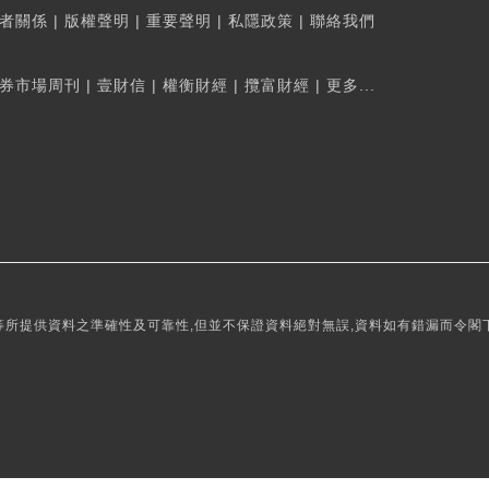
者關係
|
版權聲明
|
重要聲明
|
私隱政策
|
聯絡我們
券市場周刊
|
壹財信
|
權衡財經
|
攬富財經
|
更多...
所提供資料之準確性及可靠性,但並不保證資料絕對無誤,資料如有錯漏而令閣