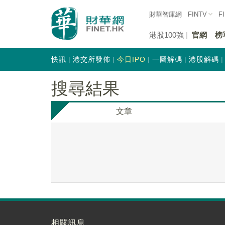
財華智庫網
FINTV
F
港股100強
官網
榜
快訊
港交所發佈
今日IPO
一圖解碼
港股解碼
搜尋結果
文章
相關訊息