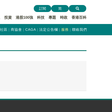
訂閱
简
遞
投資
港股100強
科技
專題
時政
香港百科
社區
商協會
CAGA
法定公告欄
服務
聯絡我們