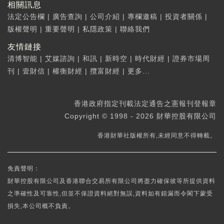
相關訊息
法定公告欄
|
廣告查詢
|
公司介紹
|
專欄邀稿
|
投資者關係
|
版權聲明
|
重要聲明
|
私隱政策
|
聯絡我們
友情鏈接
清博智能
|
艾媒諮詢
|
和訊
|
新時空
|
時代財經
|
證券市場周
刊
|
壹財信
|
權衡財經
|
攬富財經
|
更多...
香港政府指定刊載法定通告之憲報刊登報章
Copyright © 1998 - 2026 財華控股有限公司
香港財華社版權所有,未經同意不得轉載。
免責聲明：
財華控股有限公司及香港聯合交易所有限公司將盡力確保彼等所提供資料
之準確性及可靠性,但並不保證資料絕對無誤,資料如有錯漏而令閣下蒙受
損失,本公司概不負責。