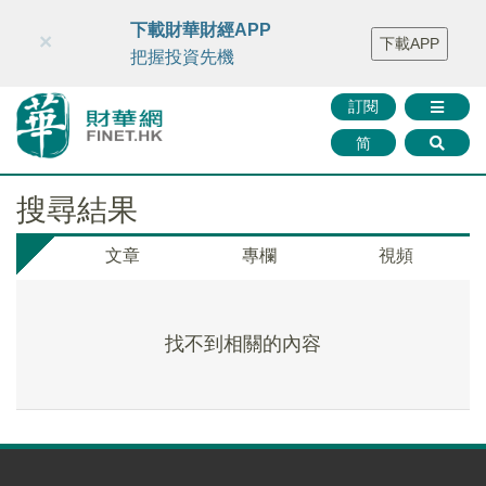
財華智庫網
FINTV
FINMETA
財華證券
媒體矩陣
下載財華財經APP
×
下載APP
智庫沙龍
聯絡我們
把握投資先機
訂閱
简
搜尋結果
文章
專欄
視頻
找不到相關的內容