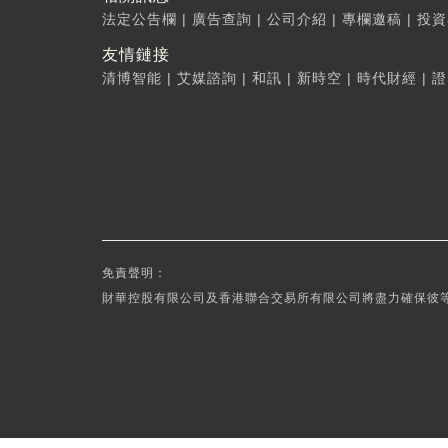
法定公告欄
|
廣告查詢
|
公司介紹
|
專欄邀稿
|
投資
友情鏈接
清博智能
|
艾媒諮詢
|
和訊
|
新時空
|
時代財經
|
證
免責聲明：
財華控股有限公司及香港聯合交易所有限公司將盡力確保彼等