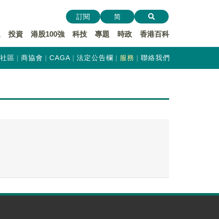
訂閱
简
遞
投資
港股100強
科技
專題
時政
香港百科
社區
商協會
CAGA
法定公告欄
服務
聯絡我們