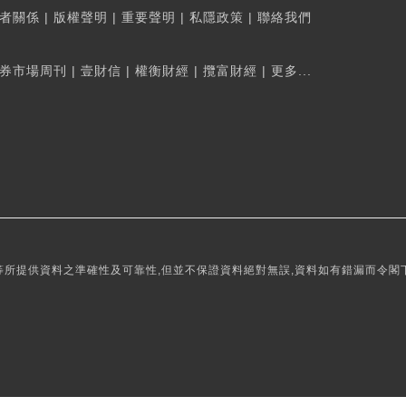
者關係
|
版權聲明
|
重要聲明
|
私隱政策
|
聯絡我們
券市場周刊
|
壹財信
|
權衡財經
|
攬富財經
|
更多...
所提供資料之準確性及可靠性,但並不保證資料絕對無誤,資料如有錯漏而令閣