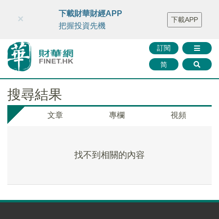
財華智庫網
FINTV
FINMETA
財華證券
媒體矩陣
下載財華財經APP
×
下載APP
智庫沙龍
聯絡我們
把握投資先機
訂閱
简
搜尋結果
文章
專欄
視頻
找不到相關的內容