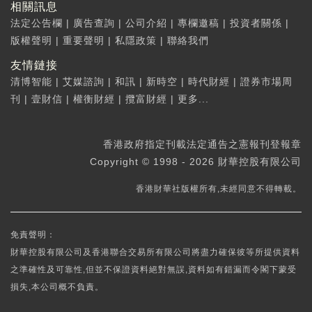
相關訊息
法定公告欄
|
廣告查詢
|
公司介紹
|
專欄邀稿
|
投資者關係
|
版權聲明
|
重要聲明
|
私隱政策
|
聯絡我們
友情鏈接
清博智能
|
艾媒諮詢
|
和訊
|
新時空
|
時代財經
|
證券市場周
刊
|
壹財信
|
權衡財經
|
攬富財經
|
更多...
香港政府指定刊載法定通告之憲報刊登報章
Copyright © 1998 - 2026 財華控股有限公司
香港財華社版權所有,未經同意不得轉載。
免責聲明：
財華控股有限公司及香港聯合交易所有限公司將盡力確保彼等所提供資料
之準確性及可靠性,但並不保證資料絕對無誤,資料如有錯漏而令閣下蒙受
損失,本公司概不負責。