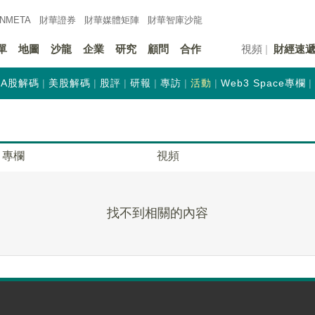
INMETA
財華證券
財華
媒體矩陣
財華
智庫沙龍
單
地圖
沙龍
企業
研究
顧問
合作
視頻
財經速
A股解碼
美股解碼
股評
研報
專訪
活動
Web3 Space專欄
專欄
視頻
找不到相關的內容