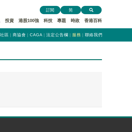
訂閱
简
遞
投資
港股100強
科技
專題
時政
香港百科
社區
商協會
CAGA
法定公告欄
服務
聯絡我們