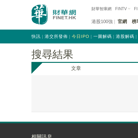
財華智庫網
FINTV
F
港股100強
官網
榜
快訊
港交所發佈
今日IPO
一圖解碼
港股解碼
搜尋結果
文章
相關訊息