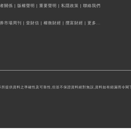
者關係
|
版權聲明
|
重要聲明
|
私隱政策
|
聯絡我們
券市場周刊
|
壹財信
|
權衡財經
|
攬富財經
|
更多...
所提供資料之準確性及可靠性,但並不保證資料絕對無誤,資料如有錯漏而令閣