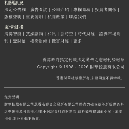
相關訊息
法定公告欄
|
廣告查詢
|
公司介紹
|
專欄邀稿
|
投資者關係
|
版權聲明
|
重要聲明
|
私隱政策
|
聯絡我們
友情鏈接
清博智能
|
艾媒諮詢
|
和訊
|
新時空
|
時代財經
|
證券市場周
刊
|
壹財信
|
權衡財經
|
攬富財經
|
更多...
香港政府指定刊載法定通告之憲報刊登報章
Copyright © 1998 - 2026 財華控股有限公司
香港財華社版權所有,未經同意不得轉載。
免責聲明：
財華控股有限公司及香港聯合交易所有限公司將盡力確保彼等所提供資料
之準確性及可靠性,但並不保證資料絕對無誤,資料如有錯漏而令閣下蒙受
損失,本公司概不負責。