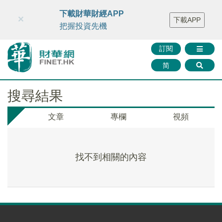
財華智庫網
FINTV
FINMETA
財華證券
媒體矩陣
下載財華財經APP
×
下載APP
智庫沙龍
聯絡我們
把握投資先機
訂閱
简
搜尋結果
文章
專欄
視頻
找不到相關的內容