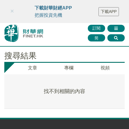
財華智庫網
FINTV
FINMETA
財華證券
媒體矩陣
下載財華財經APP
×
下載APP
智庫沙龍
聯絡我們
把握投資先機
訂閱
简
搜尋結果
文章
專欄
視頻
找不到相關的內容