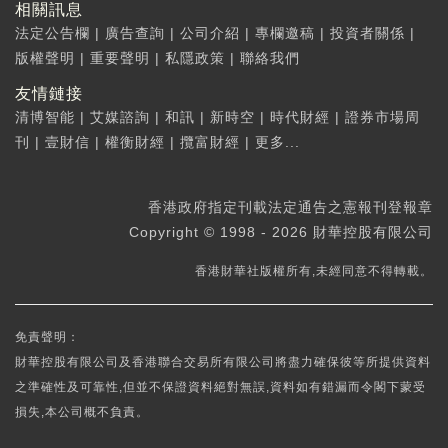
相關訊息
法定公告欄
|
廣告查詢
|
公司介紹
|
專欄邀稿
|
投資者關係
|
版權聲明
|
重要聲明
|
私隱政策
|
聯絡我們
友情鏈接
清博智能
|
艾媒諮詢
|
和訊
|
新時空
|
時代財經
|
證券市場周
刊
|
壹財信
|
權衡財經
|
攬富財經
|
更多...
香港政府指定刊載法定通告之憲報刊登報章
Copyright © 1998 - 2026 財華控股有限公司
香港財華社版權所有,未經同意不得轉載。
免責聲明：
財華控股有限公司及香港聯合交易所有限公司將盡力確保彼等所提供資料
之準確性及可靠性,但並不保證資料絕對無誤,資料如有錯漏而令閣下蒙受
損失,本公司概不負責。