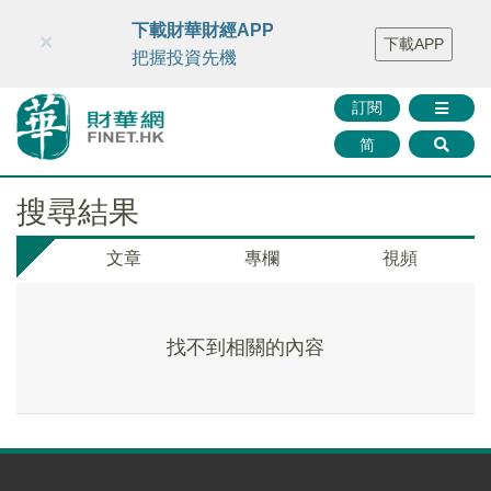
財華智庫網
FINTV
FINMETA
財華證券
媒體矩陣
下載財華財經APP
×
下載APP
智庫沙龍
聯絡我們
把握投資先機
訂閱
简
搜尋結果
文章
專欄
視頻
找不到相關的內容