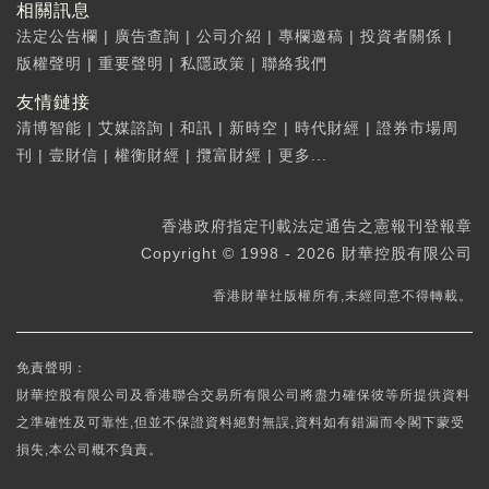
相關訊息
法定公告欄
|
廣告查詢
|
公司介紹
|
專欄邀稿
|
投資者關係
|
版權聲明
|
重要聲明
|
私隱政策
|
聯絡我們
友情鏈接
清博智能
|
艾媒諮詢
|
和訊
|
新時空
|
時代財經
|
證券市場周
刊
|
壹財信
|
權衡財經
|
攬富財經
|
更多...
香港政府指定刊載法定通告之憲報刊登報章
Copyright © 1998 - 2026 財華控股有限公司
香港財華社版權所有,未經同意不得轉載。
免責聲明：
財華控股有限公司及香港聯合交易所有限公司將盡力確保彼等所提供資料
之準確性及可靠性,但並不保證資料絕對無誤,資料如有錯漏而令閣下蒙受
損失,本公司概不負責。