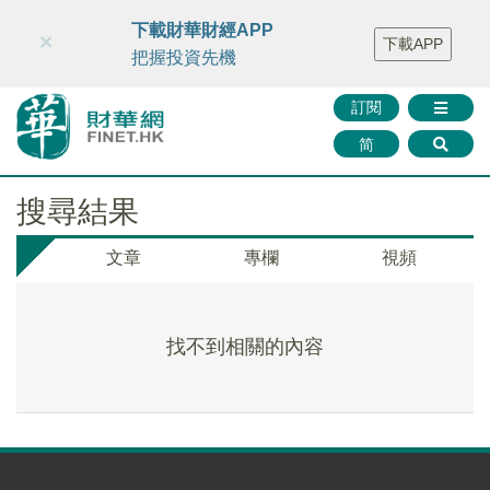
財華智庫網
FINTV
FINMETA
財華證券
媒體矩陣
下載財華財經APP
×
下載APP
智庫沙龍
聯絡我們
把握投資先機
訂閱
简
搜尋結果
文章
專欄
視頻
找不到相關的內容