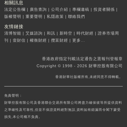
相關訊息
法定公告欄
|
廣告查詢
|
公司介紹
|
專欄邀稿
|
投資者關係
|
版權聲明
|
重要聲明
|
私隱政策
|
聯絡我們
友情鏈接
清博智能
|
艾媒諮詢
|
和訊
|
新時空
|
時代財經
|
證券市場周
刊
|
壹財信
|
權衡財經
|
攬富財經
|
更多...
香港政府指定刊載法定通告之憲報刊登報章
Copyright © 1998 - 2026 財華控股有限公司
香港財華社版權所有,未經同意不得轉載。
免責聲明：
財華控股有限公司及香港聯合交易所有限公司將盡力確保彼等所提供資料
之準確性及可靠性,但並不保證資料絕對無誤,資料如有錯漏而令閣下蒙受
損失,本公司概不負責。