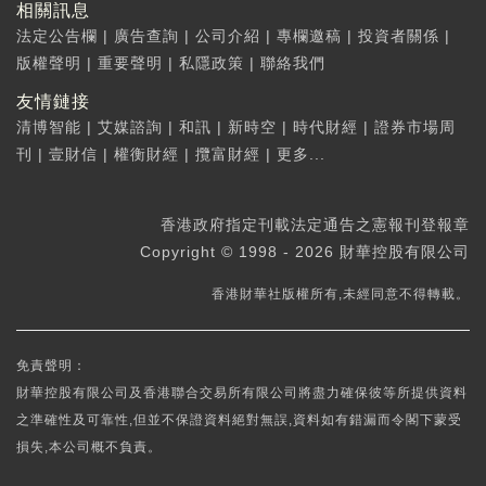
相關訊息
法定公告欄
|
廣告查詢
|
公司介紹
|
專欄邀稿
|
投資者關係
|
版權聲明
|
重要聲明
|
私隱政策
|
聯絡我們
友情鏈接
清博智能
|
艾媒諮詢
|
和訊
|
新時空
|
時代財經
|
證券市場周
刊
|
壹財信
|
權衡財經
|
攬富財經
|
更多...
香港政府指定刊載法定通告之憲報刊登報章
Copyright © 1998 - 2026 財華控股有限公司
香港財華社版權所有,未經同意不得轉載。
免責聲明：
財華控股有限公司及香港聯合交易所有限公司將盡力確保彼等所提供資料
之準確性及可靠性,但並不保證資料絕對無誤,資料如有錯漏而令閣下蒙受
損失,本公司概不負責。