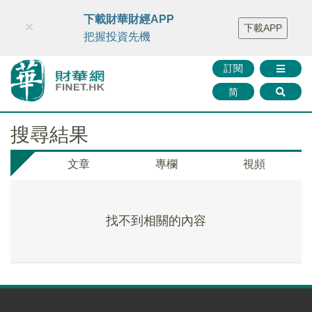
財華智庫網
FINTV
FINMETA
財華證券
媒體矩陣
下載財華財經APP
×
下載APP
智庫沙龍
聯絡我們
把握投資先機
訂閱
简
搜尋結果
文章
專欄
視頻
找不到相關的內容