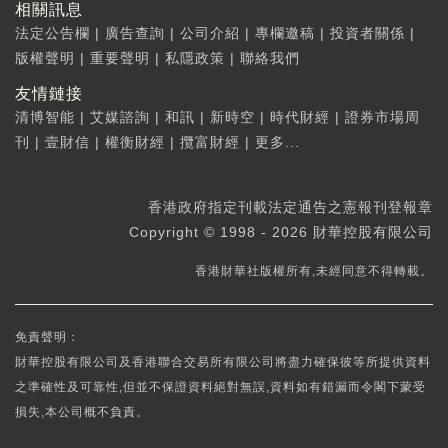
相關訊息
法定公告欄
|
廣告查詢
|
公司介紹
|
專欄邀稿
|
投資者關係
|
版權聲明
|
重要聲明
|
私隱政策
|
聯絡我們
友情鏈接
清博智能
|
艾媒諮詢
|
和訊
|
新時空
|
時代財經
|
證券市場周
刊
|
壹財信
|
權衡財經
|
攬富財經
|
更多...
香港政府指定刊載法定通告之憲報刊登報章
Copyright © 1998 - 2026 財華控股有限公司
香港財華社版權所有,未經同意不得轉載。
免責聲明：
財華控股有限公司及香港聯合交易所有限公司將盡力確保彼等所提供資料
之準確性及可靠性,但並不保證資料絕對無誤,資料如有錯漏而令閣下蒙受
損失,本公司概不負責。