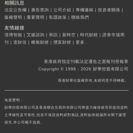
相關訊息
法定公告欄
|
廣告查詢
|
公司介紹
|
專欄邀稿
|
投資者關係
|
版權聲明
|
重要聲明
|
私隱政策
|
聯絡我們
友情鏈接
清博智能
|
艾媒諮詢
|
和訊
|
新時空
|
時代財經
|
證券市場周
刊
|
壹財信
|
權衡財經
|
攬富財經
|
更多...
香港政府指定刊載法定通告之憲報刊登報章
Copyright © 1998 - 2026 財華控股有限公司
香港財華社版權所有,未經同意不得轉載。
免責聲明：
財華控股有限公司及香港聯合交易所有限公司將盡力確保彼等所提供資料
之準確性及可靠性,但並不保證資料絕對無誤,資料如有錯漏而令閣下蒙受
損失,本公司概不負責。